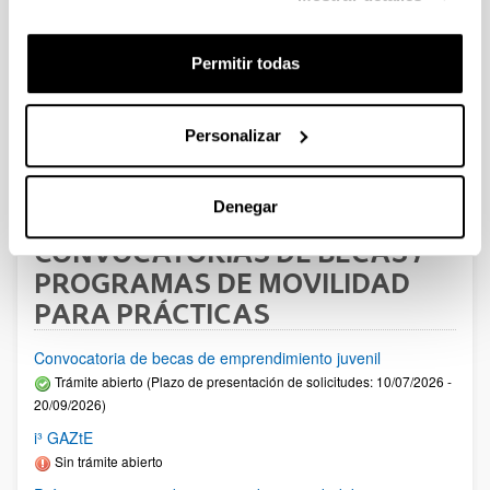
Permitir todas
Personalizar
Convocatoria 2025/2026
Nueva convocatoria
Denegar
CONVOCATORIAS DE BECAS Y
PROGRAMAS DE MOVILIDAD
PARA PRÁCTICAS
Convocatoria de becas de emprendimiento juvenil
Trámite abierto (Plazo de presentación de solicitudes: 10/07/2026 -
20/09/2026)
i³ GAZtE
Sin trámite abierto