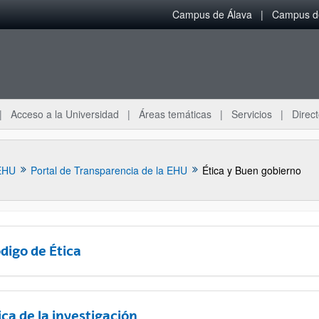
Campus de Álava
Campus de
Acceso a la Universidad
Áreas temáticas
Servicios
Direct
EHU
Portal de Transparencia de la EHU
Ética y Buen gobierno
digo de Ética
ica de la investigación