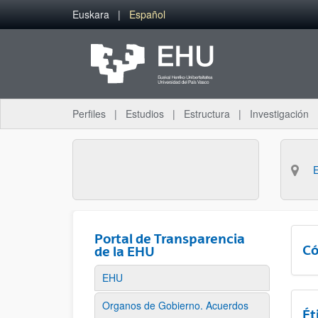
Saltar al contenido principal
Euskara
Español
Perfiles
Estudios
Estructura
Investigación
Portal de Transparencia
Có
de la EHU
EHU
Organos de Gobierno. Acuerdos
Ét