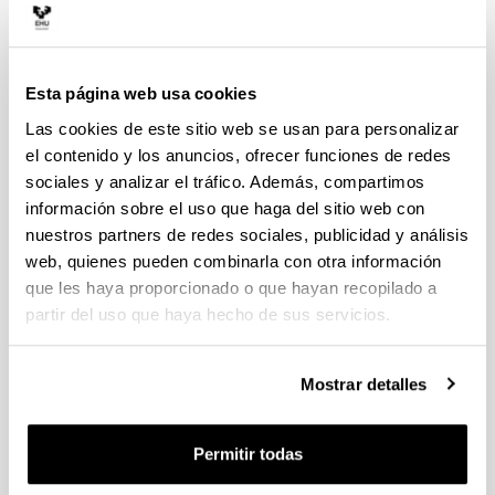
SITUADO en el Campus de Alava de la Universidad del País
Vasco / Euskal Herriko
Unibertsitatea, el Departamento de Geografía, Prehistoria y
Esta página web usa cookies
Arqueología fue fundado en 1.990.
Las cookies de este sitio web se usan para personalizar
el contenido y los anuncios, ofrecer funciones de redes
Dirección postal:
sociales y analizar el tráfico. Además, compartimos
U.P.V./E.H.U.
información sobre el uso que haga del sitio web con
Departamento de Geografía, Prehistoria y Arqueología
nuestros partners de redes sociales, publicidad y análisis
C/ Tomás y Valiente s/n
web, quienes pueden combinarla con otra información
01006 Vitoria-Gasteiz
que les haya proporcionado o que hayan recopilado a
partir del uso que haya hecho de sus servicios.
Teléfono:
+34-945013189
Mostrar detalles
Correo electrónico:
luisangel.frias@ehu.eus
Permitir todas