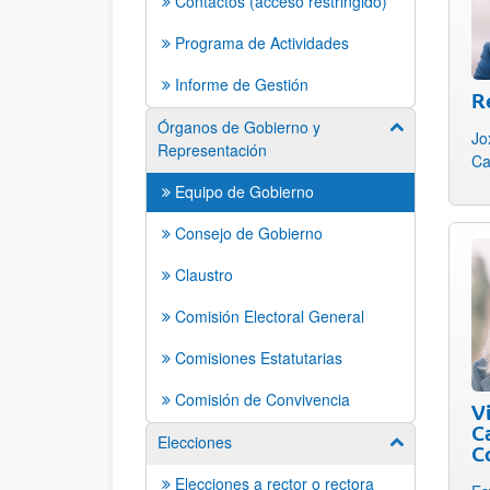
Contactos (acceso restringido)
Programa de Actividades
Informe de Gestión
R
Órganos de Gobierno y
Mostrar/ocult
Jo
Representación
Ca
Equipo de Gobierno
Consejo de Gobierno
Claustro
Comisión Electoral General
Comisiones Estatutarias
Comisión de Convivencia
V
C
Elecciones
Mostrar/ocult
C
Elecciones a rector o rectora