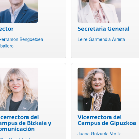
ector
Secretaria General
ar subpáginas
xerramon Bengoetxea
Leire Garmendia Arrieta
ballero
icerrectora del
Vicerrectora del
ampus de Bizkaia y
Campus de Gipuzkoa
ar subpáginas
omunicación
Juana Goizueta Vertiz