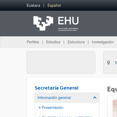
Saltar al contenido principal
Euskara
Español
Perfiles
Estudios
Estructura
Investigación
Secretaría General
Eq
Información general
Mostrar/ocult
Presentación