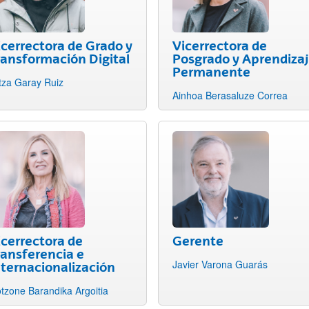
icerrectora de Grado y
Vicerrectora de
ransformación Digital
Posgrado y Aprendiza
Permanente
tza Garay Ruiz
Ainhoa Berasaluze Correa
icerrectora de
Gerente
ransferencia e
Javier Varona Guarás
nternacionalización
tzone Barandika Argoitia