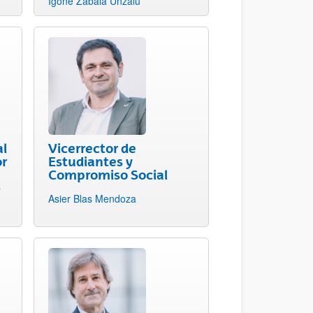
Igone Zabala Unzalu
al
Vicerrector de
or
Estudiantes y
Compromiso Social
a
Asier Blas Mendoza