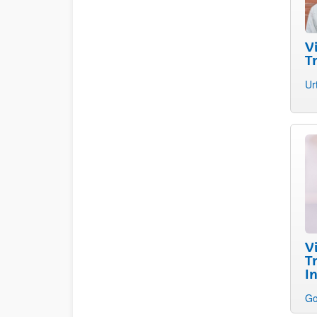
V
T
Ur
V
T
I
Go