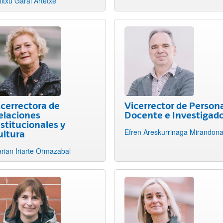
titxu Garai Artetxe
icerrectora de
Vicerrector de Person
elaciones
Docente e Investigad
nstitucionales y
Efren Areskurrinaga Mirandon
ultura
rian Iriarte Ormazabal