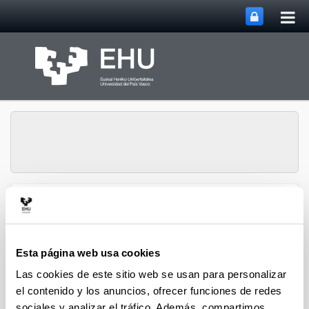
Abri
Saltar al contenido principal
me
prin
Gestión de la
Abrir/cerrar m
Menú
Investigación
Esta página web usa cookies
Las cookies de este sitio web se usan para personalizar
el contenido y los anuncios, ofrecer funciones de redes
sociales y analizar el tráfico. Además, compartimos