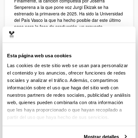
Finalmente, la canción compuesta por Joserra
Senperena a la que pone voz Jurgi Ekizak se ha
estrenado la primavera de 2025. Ha sido la Universidad
del País Vasco la que ha hecho posible dar este último
paso para la fase de producción, un proyecto
respaldado por lass cátedras Gabriel Aresti y Mikel
Laboa.
Esta página web usa cookies
Las cookies de este sitio web se usan para personalizar
el contenido y los anuncios, ofrecer funciones de redes
sociales y analizar el tráfico. Además, compartimos
información sobre el uso que haga del sitio web con
nuestros partners de redes sociales, publicidad y análisis
web, quienes pueden combinarla con otra información
Video de la canción (Youtube)
que les haya proporcionado o que hayan recopilado a
partir del uso que haya hecho de sus servicios.
El cómic Ni ez naiz Mikel Laboa y la
exposición Mikel Laboa ...izan liteke
konstelazio izan gabe izar…
Mostrar detalles