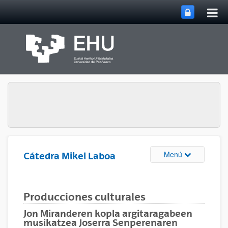
Abri
Saltar al contenido principal
me
prin
Abrir/cerrar m
Menú
Cátedra Mikel Laboa
Producciones culturales
Jon Miranderen kopla argitaragabeen
musikatzea Joserra Senperenaren