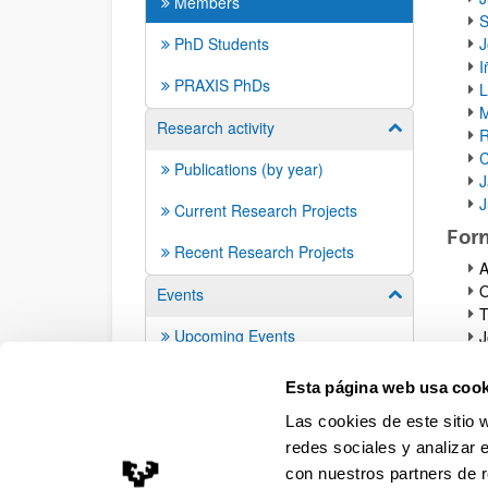
Members
S
PhD Students
J
I
PRAXIS PhDs
L
M
Research activity
Mostrar/ocult
R
C
Publications (by year)
J
J
Current Research Projects
For
Recent Research Projects
A
O
Events
Mostrar/ocult
Upcoming Events
J
E
Previous Events
I
Esta página web usa cook
Las cookies de este sitio 
redes sociales y analizar 
con nuestros partners de r