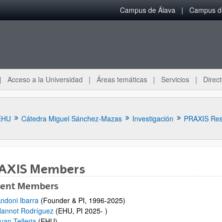
Campus de Álava
Campus de
Acceso a la Universidad
Áreas temáticas
Servicios
Direct
EHU
Cátedra Miguel Sánchez-Mazas
Investigación
PRAXIS Res
AXIS Members
rent Members
ndoni Ibarra
(Founder & PI, 1996-2025)
ar subpáginas
annot Rodríguez
(EHU, PI 2025- )
uan Telleria
(EHU)