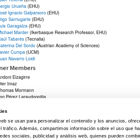
ergio Urueña
(EHU)
osé Ignacio Galparsoro
(EHU)
ñigo Sarriugarte
(EHU)
uis Garagalza
(EHU)
ichael Marder
(Ikerbasque Research Professor, EHU)
ar subpáginas
aúl Tabarés
(Tecnalia)
aterina Del Sordo
(Austrian Academy of Sciences)
avier Cumpa
(UCM)
uan Navarro Loidi
mer Members
ndoni Eizagirre
ier Imaz
ar subpáginas
Thomas Mormann
on Pérez Laraudogoitia
kai Txapartegi
ñaki San Pedro
ies
web se usan para personalizar el contenido y los anuncios, ofrec
el tráfico. Además, compartimos información sobre el uso que ha
edes sociales, publicidad y análisis web, quienes pueden combin