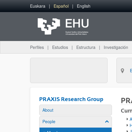
Saltar al contenido principal
Euskara
Español
English
Perfiles
Estudios
Estructura
Investigación
PRAXIS Research Group
PR
About
Cur
A
People
Mostrar/ocult
H
J