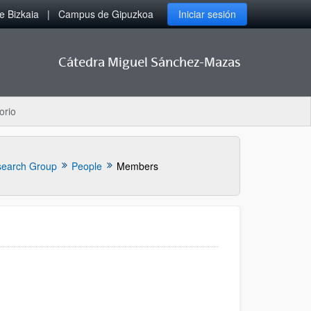
 Bizkaia
Campus de Gipuzkoa
Iniciar sesión
Cátedra Miguel Sánchez-Mazas
orio
earch Group
People
Members