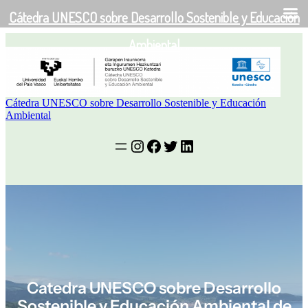
Cátedra UNESCO sobre Desarrollo Sostenible y Educación
EU
EN
ES
Saltar
Ambiental
al
contenido
Cátedra UNESCO sobre Desarrollo Sostenible y Educación
Ambiental
Instagram
Facebook
Twitter
LinkedIn
Catedra UNESCO sobre Desarrollo
Sostenible y Educación Ambiental de