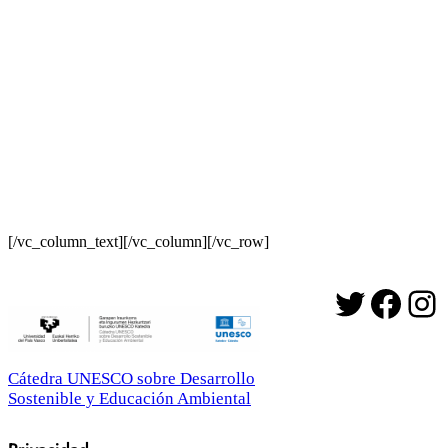
[/vc_column_text][/vc_column][/vc_row]
Twitter
Face
In
Cátedra UNESCO sobre Desarrollo
Sostenible y Educación Ambiental