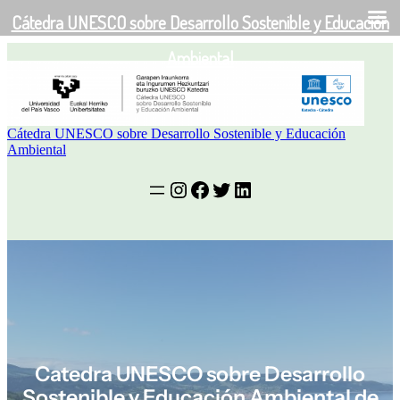
Cátedra UNESCO sobre Desarrollo Sostenible y Educación
EU
EN
ES
Saltar
Ambiental
al
contenido
Cátedra UNESCO sobre Desarrollo Sostenible y Educación
Ambiental
Instagram
Facebook
Twitter
LinkedIn
Catedra UNESCO sobre Desarrollo
Sostenible y Educación Ambiental de