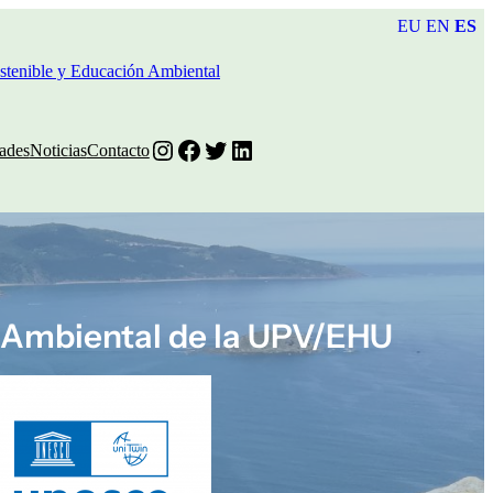
EU
EN
ES
tenible y Educación Ambiental
Instagram
Facebook
Twitter
LinkedIn
ades
Noticias
Contacto
 Ambiental de la UPV/EHU