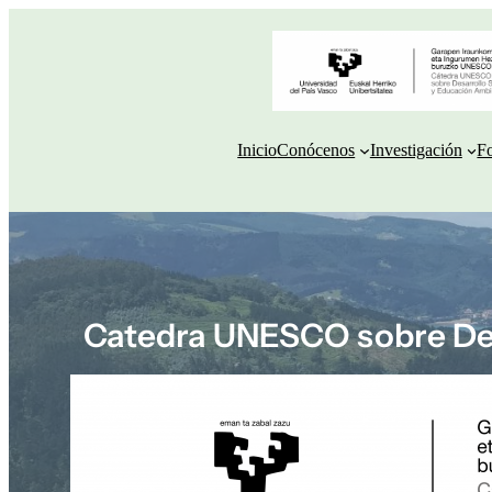
Saltar
al
contenido
Inicio
Conócenos
Investigación
F
Catedra UNESCO sobre Des