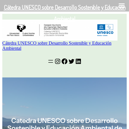
Cátedra UNESCO sobre Desarrollo Sostenible y Educación
EU
EN
ES
Saltar
Ambiental
al
contenido
Cátedra UNESCO sobre Desarrollo Sostenible y Educación
Ambiental
Instagram
Facebook
Twitter
LinkedIn
Catedra UNESCO sobre Desarrollo
Sostenible y Educación Ambiental de