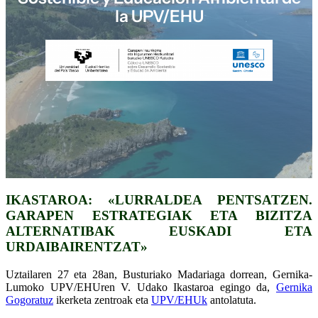
la UPV/EHU
IKASTAROA: «LURRALDEA PENTSATZEN.
GARAPEN ESTRATEGIAK ETA BIZITZA
ALTERNATIBAK EUSKADI ETA
URDAIBAIRENTZAT»
Uztailaren 27 eta 28an, Busturiako Madariaga dorrean, Gernika-
Lumoko UPV/EHUren V. Udako Ikastaroa egingo da,
Gernika
Gogoratuz
ikerketa zentroak eta
UPV/EHUk
antolatuta.