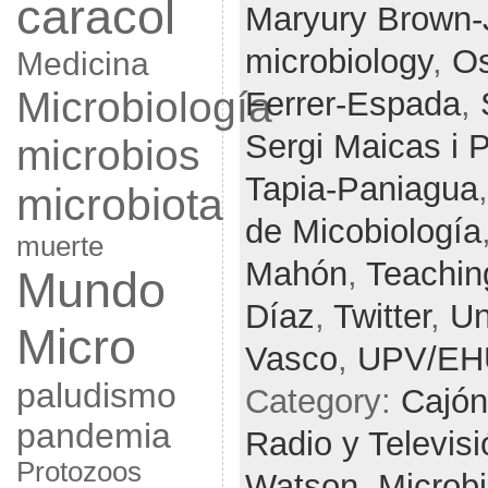
caracol
Maryury Brown-
microbiology
,
Os
Medicina
Microbiología
Ferrer-Espada
,
Sergi Maicas i P
microbios
Tapia-Paniagua
microbiota
de Micobiología
muerte
Mahón
,
Teachin
Mundo
Díaz
,
Twitter
,
Un
Micro
Vasco
,
UPV/EH
paludismo
Category:
Cajón
pandemia
Radio y Televis
Protozoos
Watson,
Microb