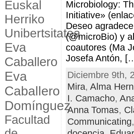
Euskal
Microbiology:
Initiative» (enla
Herriko
Deseo agradecer
Unibertsitatea
(@microBio) y al
Eva
coautores (Ma J
Josefa Antón, [
Caballero
Eva
Diciembre 9th, 
Mira
,
Alma Hern
Caballero
I. Camacho
,
Ana
Domínguez
Anna Tomas
,
Cl
Facultad
Communicating
de
docencia
,
Eduar