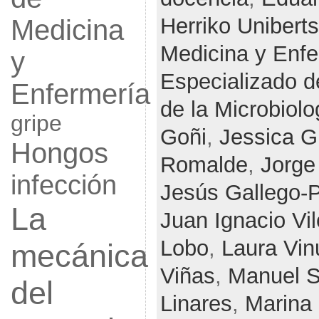
Herriko Uniberts
Medicina
Medicina y Enfe
y
Especializado d
Enfermería
de la Microbiolo
gripe
Goñi
,
Jessica G
Hongos
Romalde
,
Jorge
infección
Jesús Gallego-Pa
La
Juan Ignacio Vi
Lobo
,
Laura Vin
mecánica
Viñas
,
Manuel 
del
Linares
,
Marina