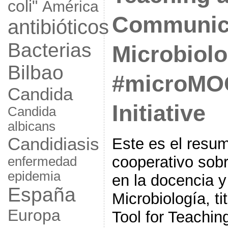
coli"
América
Communic
antibióticos
Bacterias
Microbiolo
Bilbao
#microM
Candida
Initiative
Candida
albicans
Candidiasis
Este es el resum
cooperativo sobre
enfermedad
epidemia
en la docencia y
España
Microbiología, ti
Europa
Tool for Teachi