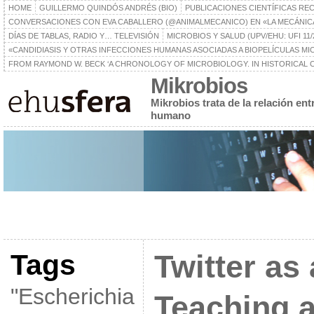
HOME
GUILLERMO QUINDÓS ANDRÉS (BIO)
PUBLICACIONES CIENTÍFICAS RE
CONVERSACIONES CON EVA CABALLERO (@ANIMALMECANICO) EN «LA MECÁNIC
DÍAS DE TABLAS, RADIO Y… TELEVISIÓN
MICROBIOS Y SALUD (UPV/EHU: UFI 11/
«CANDIDIASIS Y OTRAS INFECCIONES HUMANAS ASOCIADAS A BIOPELÍCULAS MICR
FROM RAYMOND W. BECK ‘A CHRONOLOGY OF MICROBIOLOGY. IN HISTORICAL C
Mikrobios
Mikrobios trata de la relación en
humano
Tags
Twitter as 
"Escherichia
Teaching 