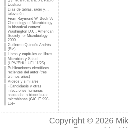
(@mecanicacaracol), Radio
Euskadi
Días de tablas, radio y…
televisión
From Raymond W. Beck ‘A
Chronology of Microbiology.
In historical context’.
Washington D.C., American
Society for Microbiology,
2000
Guillermo Quindós Andrés
(Bio)
Libros y capítulos de libros
Microbios y Salud
(UPV/EHU: UFI 11/25)
Publicaciones científicas
recientes del autor (tres
últimos años)
Vídeos y similares
«Candidiasis y otras
infecciones humanas
asociadas a biopelículas
microbianas (GIC IT 990-
16)»
Copyright © 2026
Mik