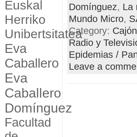
Euskal
Domínguez
,
La 
Herriko
Mundo Micro
,
S
Category:
Cajón
Unibertsitatea
Radio y Televis
Eva
Epidemias / Pa
Caballero
Leave a comme
Eva
Caballero
Domínguez
Facultad
de