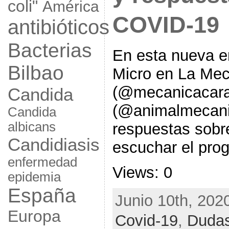
coli"
América
COVID-19
antibióticos
Bacterias
En esta nueva 
Bilbao
Micro en La Mec
(@mecanicacara
Candida
(@animalmecani
Candida
albicans
respuestas sobr
Candidiasis
escuchar el pro
enfermedad
Views: 0
epidemia
España
Junio 10th, 202
Europa
Covid-19
,
Duda