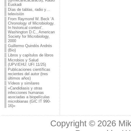
(@mecanicacaracol), Radio
Euskadi
Días de tablas, radio y…
televisión
From Raymond W. Beck ‘A
Chronology of Microbiology.
In historical context’.
Washington D.C., American
Society for Microbiology,
2000
Guillermo Quindós Andrés
(Bio)
Libros y capítulos de libros
Microbios y Salud
(UPV/EHU: UFI 11/25)
Publicaciones científicas
recientes del autor (tres
últimos años)
Vídeos y similares
«Candidiasis y otras
infecciones humanas
asociadas a biopelículas
microbianas (GIC IT 990-
16)»
Copyright © 2026
Mik