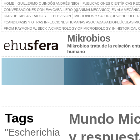
HOME
GUILLERMO QUINDÓS ANDRÉS (BIO)
PUBLICACIONES CIENTÍFICAS RE
CONVERSACIONES CON EVA CABALLERO (@ANIMALMECANICO) EN «LA MECÁNIC
DÍAS DE TABLAS, RADIO Y… TELEVISIÓN
MICROBIOS Y SALUD (UPV/EHU: UFI 11/
«CANDIDIASIS Y OTRAS INFECCIONES HUMANAS ASOCIADAS A BIOPELÍCULAS MICR
FROM RAYMOND W. BECK ‘A CHRONOLOGY OF MICROBIOLOGY. IN HISTORICAL C
Mikrobios
Mikrobios trata de la relación en
humano
Tags
Mundo Mic
"Escherichia
y respuest