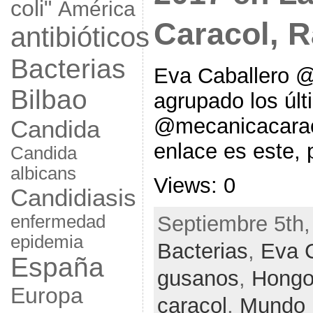
coli"
América
Caracol, 
antibióticos
Bacterias
Eva Caballero 
Bilbao
agrupado los úl
@mecanicacaraco
Candida
enlace es este, p
Candida
albicans
Views: 0
Candidiasis
enfermedad
Septiembre 5th,
epidemia
Bacterias
,
Eva 
España
gusanos
,
Hong
Europa
caracol
,
Mundo 