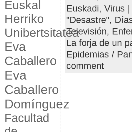
Euskal
Euskadi
,
Virus
|
Herriko
"Desastre",
Días
Unibertsitatea
Televisión,
Enfe
La forja de un 
Eva
Epidemias / Pa
Caballero
comment
Eva
Caballero
Domínguez
Facultad
de