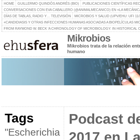
HOME
GUILLERMO QUINDÓS ANDRÉS (BIO)
PUBLICACIONES CIENTÍFICAS RE
CONVERSACIONES CON EVA CABALLERO (@ANIMALMECANICO) EN «LA MECÁNIC
DÍAS DE TABLAS, RADIO Y… TELEVISIÓN
MICROBIOS Y SALUD (UPV/EHU: UFI 11/
«CANDIDIASIS Y OTRAS INFECCIONES HUMANAS ASOCIADAS A BIOPELÍCULAS MICR
FROM RAYMOND W. BECK ‘A CHRONOLOGY OF MICROBIOLOGY. IN HISTORICAL C
Mikrobios
Mikrobios trata de la relación en
humano
Tags
Podcast d
"Escherichia
2017 en La