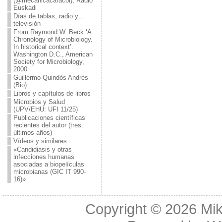
(@mecanicacaracol), Radio
Euskadi
Días de tablas, radio y…
televisión
From Raymond W. Beck ‘A
Chronology of Microbiology.
In historical context’.
Washington D.C., American
Society for Microbiology,
2000
Guillermo Quindós Andrés
(Bio)
Libros y capítulos de libros
Microbios y Salud
(UPV/EHU: UFI 11/25)
Publicaciones científicas
recientes del autor (tres
últimos años)
Vídeos y similares
«Candidiasis y otras
infecciones humanas
asociadas a biopelículas
microbianas (GIC IT 990-
16)»
Copyright © 2026
Mik