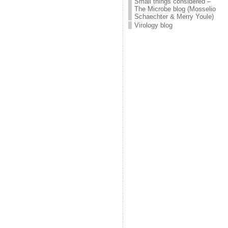
Small things considered –
The Microbe blog (Mosselio
Schaechter & Merry Youle)
Virology blog