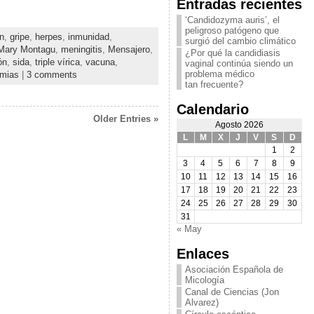
Entradas recientes
‘Candidozyma auris’, el
peligroso patógeno que
ón
,
gripe
,
herpes
,
inmunidad
,
surgió del cambio climático
Mary Montagu
,
meningitis
,
Mensajero
,
¿Por qué la candidiasis
ón
,
sida
,
triple vírica
,
vacuna
,
vaginal continúa siendo un
problema médico
emias
|
3 comments
tan frecuente?
Calendario
Older Entries »
Agosto 2026
L
M
X
J
V
S
D
1
2
3
4
5
6
7
8
9
10
11
12
13
14
15
16
17
18
19
20
21
22
23
24
25
26
27
28
29
30
31
« May
Enlaces
Asociación Española de
Micología
Canal de Ciencias (Jon
Alvarez)