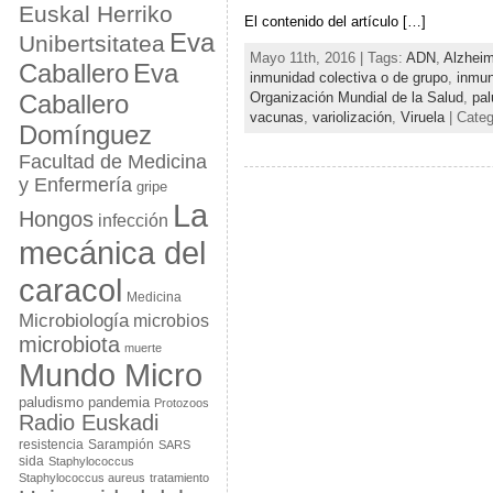
Euskal Herriko
El contenido del artículo […]
Eva
Unibertsitatea
Mayo 11th, 2016 | Tags:
ADN
,
Alzheim
Eva
Caballero
inmunidad colectiva o de grupo
,
inmun
Caballero
Organización Mundial de la Salud
,
pa
vacunas
,
variolización
,
Viruela
| Cate
Domínguez
Facultad de Medicina
y Enfermería
gripe
La
Hongos
infección
mecánica del
caracol
Medicina
Microbiología
microbios
microbiota
muerte
Mundo Micro
paludismo
pandemia
Protozoos
Radio Euskadi
resistencia
Sarampión
SARS
sida
Staphylococcus
Staphylococcus aureus
tratamiento