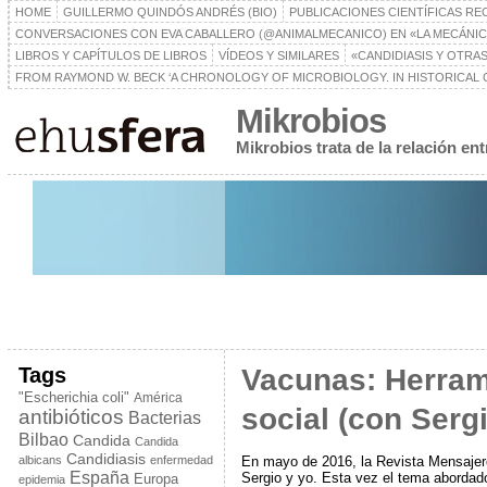
HOME
GUILLERMO QUINDÓS ANDRÉS (BIO)
PUBLICACIONES CIENTÍFICAS RE
CONVERSACIONES CON EVA CABALLERO (@ANIMALMECANICO) EN «LA MECÁNIC
LIBROS Y CAPÍTULOS DE LIBROS
VÍDEOS Y SIMILARES
«CANDIDIASIS Y OTRAS
FROM RAYMOND W. BECK ‘A CHRONOLOGY OF MICROBIOLOGY. IN HISTORICAL C
Mikrobios
Mikrobios trata de la relación e
Tags
Vacunas: Herrami
"Escherichia coli"
América
social (con Serg
antibióticos
Bacterias
Bilbao
Candida
Candida
Candidiasis
En mayo de 2016, la Revista Mensajero,
albicans
enfermedad
España
Sergio y yo. Esta vez el tema abordad
Europa
epidemia