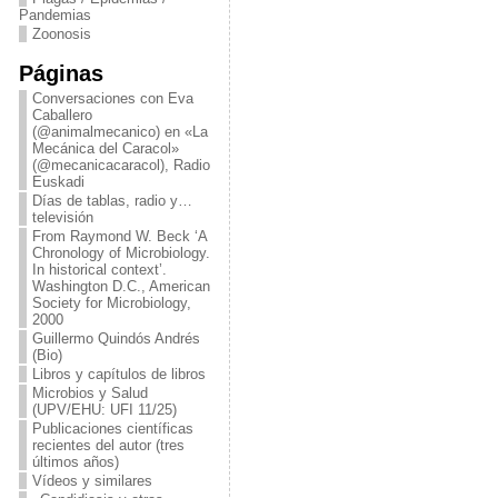
Pandemias
Zoonosis
Páginas
Conversaciones con Eva
Caballero
(@animalmecanico) en «La
Mecánica del Caracol»
(@mecanicacaracol), Radio
Euskadi
Días de tablas, radio y…
televisión
From Raymond W. Beck ‘A
Chronology of Microbiology.
In historical context’.
Washington D.C., American
Society for Microbiology,
2000
Guillermo Quindós Andrés
(Bio)
Libros y capítulos de libros
Microbios y Salud
(UPV/EHU: UFI 11/25)
Publicaciones científicas
recientes del autor (tres
últimos años)
Vídeos y similares