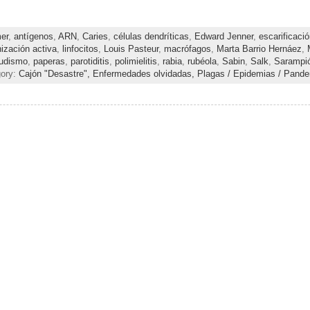
er
,
antígenos
,
ARN
,
Caries
,
células dendríticas
,
Edward Jenner
,
escarificaci
ización activa
,
linfocitos
,
Louis Pasteur
,
macrófagos
,
Marta Barrio Hernáez
,
ludismo
,
paperas
,
parotiditis
,
polimielitis
,
rabia
,
rubéola
,
Sabin
,
Salk
,
Sarampi
gory:
Cajón "Desastre",
Enfermedades olvidadas,
Plagas / Epidemias / Pand