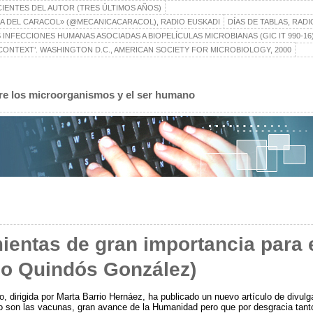
CIENTES DEL AUTOR (TRES ÚLTIMOS AÑOS)
A DEL CARACOL» (@MECANICACARACOL), RADIO EUSKADI
DÍAS DE TABLAS, RAD
 INFECCIONES HUMANAS ASOCIADAS A BIOPELÍCULAS MICROBIANAS (GIC IT 990-16
ONTEXT’. WASHINGTON D.C., AMERICAN SOCIETY FOR MICROBIOLOGY, 2000
ntre los microorganismos y el ser humano
entas de gran importancia para e
io Quindós González)
 dirigida por Marta Barrio Hernáez, ha publicado un nuevo artículo de divulg
o son las vacunas, gran avance de la Humanidad pero que por desgracia tanto