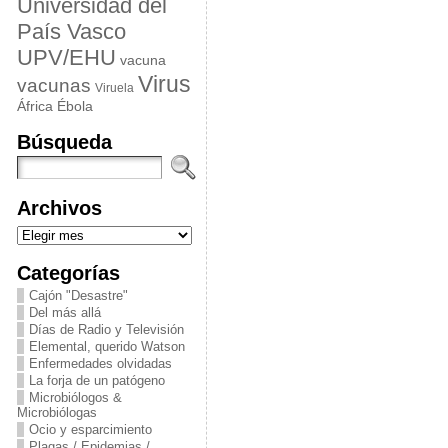
Universidad del
País Vasco
UPV/EHU
vacuna
Virus
vacunas
Viruela
África
Ébola
Búsqueda
Archivos
Archivos
Categorías
Cajón "Desastre"
Del más allá
Días de Radio y Televisión
Elemental, querido Watson
Enfermedades olvidadas
La forja de un patógeno
Microbiólogos &
Microbiólogas
Ocio y esparcimiento
Plagas / Epidemias /