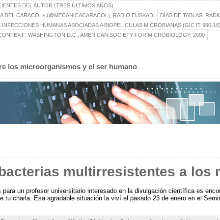
CIENTES DEL AUTOR (TRES ÚLTIMOS AÑOS)
A DEL CARACOL» (@MECANICACARACOL), RADIO EUSKADI
DÍAS DE TABLAS, RAD
 INFECCIONES HUMANAS ASOCIADAS A BIOPELÍCULAS MICROBIANAS (GIC IT 990-16
ONTEXT’. WASHINGTON D.C., AMERICAN SOCIETY FOR MICROBIOLOGY, 2000
ntre los microorganismos y el ser humano
bacterias multirresistentes a lo
ara un profesor universitario interesado en la divulgación científica es encon
e tu charla. Esa agradable situación la viví el pasado 23 de enero en el Se