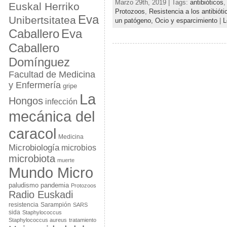
Marzo 29th, 2019 | Tags:
antibióticos
Euskal Herriko
Protozoos
,
Resistencia a los antibióti
Eva
Unibertsitatea
un patógeno,
Ocio y esparcimiento
|
L
Eva
Caballero
Caballero
Domínguez
Facultad de Medicina
y Enfermería
gripe
La
Hongos
infección
mecánica del
caracol
Medicina
Microbiología
microbios
microbiota
muerte
Mundo Micro
paludismo
pandemia
Protozoos
Radio Euskadi
resistencia
Sarampión
SARS
sida
Staphylococcus
Staphylococcus aureus
tratamiento