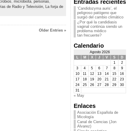
Entradas recientes
crobios
,
microbiota
,
personas
,
ías de Radio y Televisión,
La forja de
‘Candidozyma auris’, el
peligroso patógeno que
surgió del cambio climático
¿Por qué la candidiasis
vaginal continúa siendo un
Older Entries »
problema médico
tan frecuente?
Calendario
Agosto 2026
L
M
X
J
V
S
D
1
2
3
4
5
6
7
8
9
10
11
12
13
14
15
16
17
18
19
20
21
22
23
24
25
26
27
28
29
30
31
« May
Enlaces
Asociación Española de
Micología
Canal de Ciencias (Jon
Alvarez)