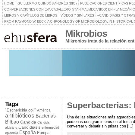
HOME
GUILLERMO QUINDÓS ANDRÉS (BIO)
PUBLICACIONES CIENTÍFICAS RE
CONVERSACIONES CON EVA CABALLERO (@ANIMALMECANICO) EN «LA MECÁNIC
LIBROS Y CAPÍTULOS DE LIBROS
VÍDEOS Y SIMILARES
«CANDIDIASIS Y OTRAS
FROM RAYMOND W. BECK ‘A CHRONOLOGY OF MICROBIOLOGY. IN HISTORICAL C
Mikrobios
Mikrobios trata de la relación e
Tags
Superbacterias: 
"Escherichia coli"
América
antibióticos
Bacterias
Una de las situaciones más agradables p
Bilbao
personas con gran interés en el tema d
Candida
Candida
conversar y debatir sin prisas con […]
Candidiasis
albicans
enfermedad
España
Europa
epidemia