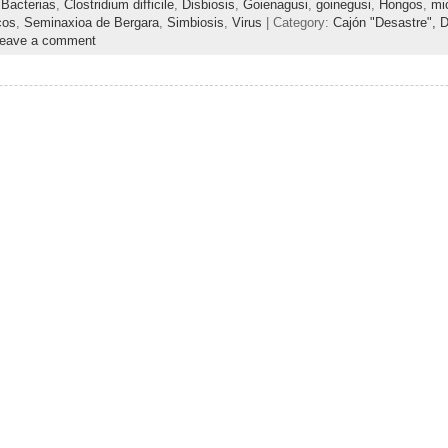
,
Bacterias
,
Clostridium difficile
,
Disbiosis
,
Goienagusi
,
goinegusi
,
Hongos
,
mi
cos
,
Seminaxioa de Bergara
,
Simbiosis
,
Virus
| Category:
Cajón "Desastre",
D
eave a comment