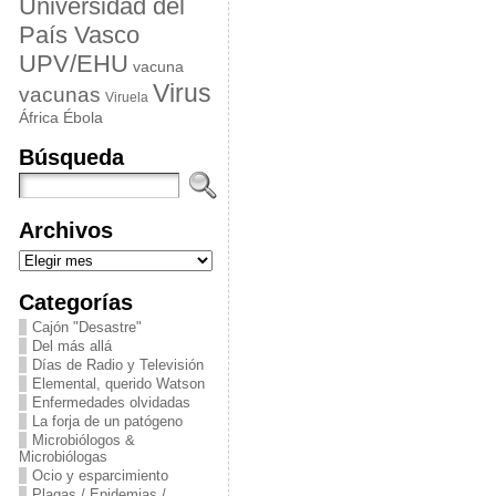
Universidad del
País Vasco
UPV/EHU
vacuna
Virus
vacunas
Viruela
África
Ébola
Búsqueda
Archivos
Archivos
Categorías
Cajón "Desastre"
Del más allá
Días de Radio y Televisión
Elemental, querido Watson
Enfermedades olvidadas
La forja de un patógeno
Microbiólogos &
Microbiólogas
Ocio y esparcimiento
Plagas / Epidemias /