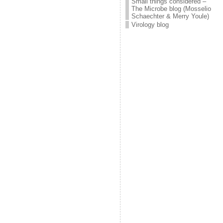
Small things considered –
The Microbe blog (Mosselio
Schaechter & Merry Youle)
Virology blog