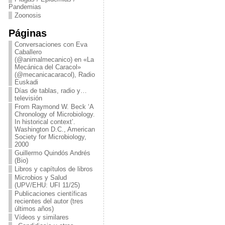
Pandemias
Zoonosis
Páginas
Conversaciones con Eva
Caballero
(@animalmecanico) en «La
Mecánica del Caracol»
(@mecanicacaracol), Radio
Euskadi
Días de tablas, radio y…
televisión
From Raymond W. Beck ‘A
Chronology of Microbiology.
In historical context’.
Washington D.C., American
Society for Microbiology,
2000
Guillermo Quindós Andrés
(Bio)
Libros y capítulos de libros
Microbios y Salud
(UPV/EHU: UFI 11/25)
Publicaciones científicas
recientes del autor (tres
últimos años)
Vídeos y similares