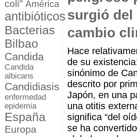
coli"
América
surgió del
antibióticos
Bacterias
cambio cl
Bilbao
Hace relativam
Candida
de su existenci
Candida
sinónimo de Can
albicans
descrito por pri
Candidiasis
Japón, en una p
enfermedad
una otitis extern
epidemia
España
significa “del o
se ha convertid
Europa