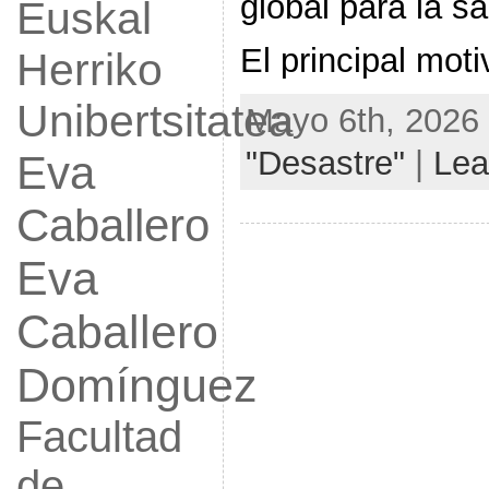
global para la sa
Euskal
El principal mot
Herriko
Unibertsitatea
Mayo 6th, 2026 
"Desastre"
|
Lea
Eva
Caballero
Eva
Caballero
Domínguez
Facultad
de