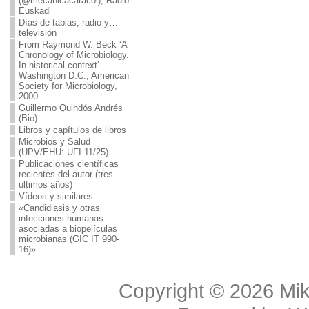
(@mecanicacaracol), Radio
Euskadi
Días de tablas, radio y…
televisión
From Raymond W. Beck ‘A
Chronology of Microbiology.
In historical context’.
Washington D.C., American
Society for Microbiology,
2000
Guillermo Quindós Andrés
(Bio)
Libros y capítulos de libros
Microbios y Salud
(UPV/EHU: UFI 11/25)
Publicaciones científicas
recientes del autor (tres
últimos años)
Vídeos y similares
«Candidiasis y otras
infecciones humanas
asociadas a biopelículas
microbianas (GIC IT 990-
16)»
Copyright © 2026
Mik