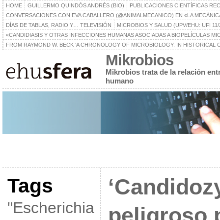
HOME
GUILLERMO QUINDÓS ANDRÉS (BIO)
PUBLICACIONES CIENTÍFICAS RE
CONVERSACIONES CON EVA CABALLERO (@ANIMALMECANICO) EN «LA MECÁNIC
DÍAS DE TABLAS, RADIO Y… TELEVISIÓN
MICROBIOS Y SALUD (UPV/EHU: UFI 11/
«CANDIDIASIS Y OTRAS INFECCIONES HUMANAS ASOCIADAS A BIOPELÍCULAS MICR
FROM RAYMOND W. BECK ‘A CHRONOLOGY OF MICROBIOLOGY. IN HISTORICAL C
Mikrobios
Mikrobios trata de la relación en
humano
Tags
‘Candidozy
"Escherichia
peligroso