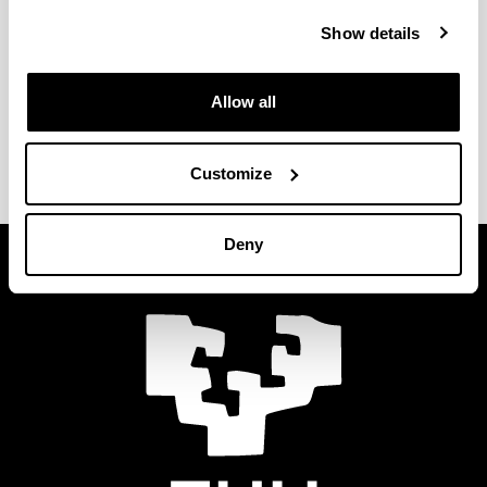
gomendatzen zaitugu, hori baita ingurumena
Show details
zaintzeko aukerarik onena.
Allow all
Nola iritsi garraio publikoan Leioa-Erandio
gunera
Customize
Deny