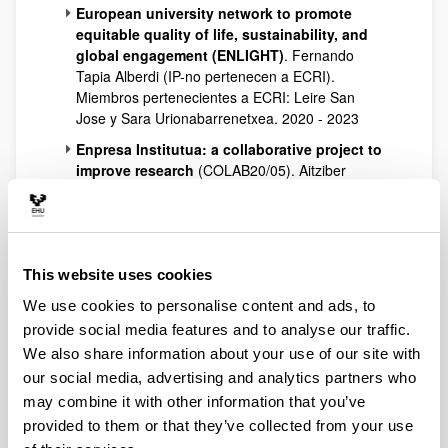
European university network to promote
equitable quality of life, sustainability, and
global engagement (ENLIGHT)
. Fernando
Tapia Alberdi (IP-no pertenecen a ECRI).
Miembros pertenecientes a ECRI: Leire San
Jose y Sara Urionabarrenetxea. 2020 - 2023
Enpresa Institutua: a collaborative project to
improve research
(COLAB20/05). Aitziber
Lertundi y Covadonga Aldamiz Echevarria (IP-no
pertenecen a ECRI). Miembros pertenecientes a
ECRI: Leire San Jose, José Domingo García-
Merino, Maite Ruiz Roqueñi y Sara
Urionabarrenetxea. 2021 - 2022
This website uses cookies
Impulsando la Economía Circular y Sostenible
We use cookies to personalise content and ads, to
en Euskadi a partir de la Innovación y el
provide social media features and to analyse our traffic.
Emprendimiento
(ECYS.14). Maria Azucena
We also share information about your use of our site with
Vicente Molina (IP-no pertenecen a
our social media, advertising and analytics partners who
ECRI). Miembros pertenecientes a ECRI: Yolanda
may combine it with other information that you’ve
Chica Paéz. 2020-2022.
provided to them or that they’ve collected from your use
Las competencias de(l) la economista digital