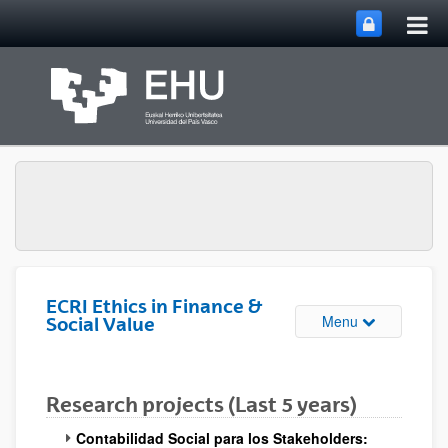
Tog
Skip to Main Content
mai
nav
ECRI Ethics in Finance &
Toggle site n
Menu
Social Value
Research projects (Last 5 years)
Contabilidad Social para los Stakeholders: