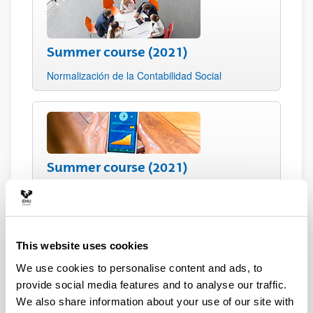
Summer course (2021)
Normalización de la Contabilidad Social
Summer course (2021)
Innovación en Finanzas: más allá de los ESGs
[CIF IV]
This website uses cookies
We use cookies to personalise content and ads, to
provide social media features and to analyse our traffic.
Summer course (2019)
We also share information about your use of our site with