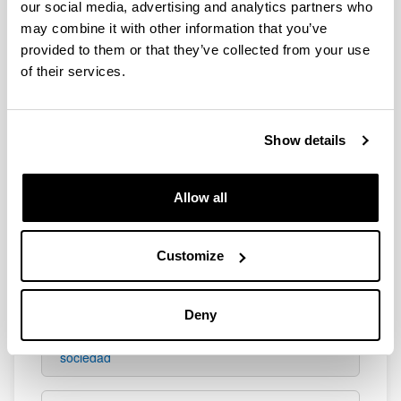
our social media, advertising and analytics partners who
Los objetivos de desarrollo sostenible a través de
la contabilidad social
may combine it with other information that you’ve
provided to them or that they’ve collected from your use
of their services.
Show details
Summer course (2018)
Medición del Valor Social para la Sostenibilidad
Allow all
Customize
Summer course (2017)
Deny
Optimización de la compra pública para la
sociedad