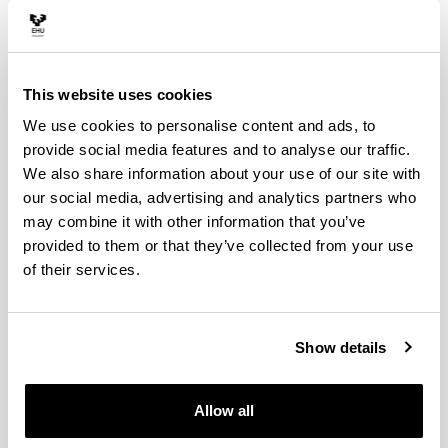
del
debate social
.
This website uses cookies
Objetivos
We use cookies to personalise content and ads, to
provide social media features and to analyse our traffic.
En colaboración con la vicerrectora de relaciones
We also share information about your use of our site with
institucionales y de cultura diseñar y planificar
our social media, advertising and analytics partners who
los ámbitos de actuación estratégicos (gestión de
la enseñanza, investigación y transferencia) para
may combine it with other information that you’ve
promover el encuentro y el compromiso de la
provided to them or that they’ve collected from your use
EHU con la sociedad vasca, y cultivar así los
of their services.
temas sociales, culturales, económicos y
políticos de interés.
Show details
Ayudar a la formación de puntos de encuentro y
debate entre la comunidad universitaria y la
sociedad vasca.
Allow all