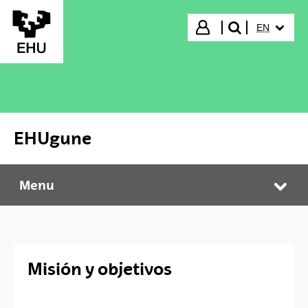
Skip to Main Content
SELECTED
Login
EN
search"
EHUgune
Menu
EHUgune
Tog
Misión y objetivos