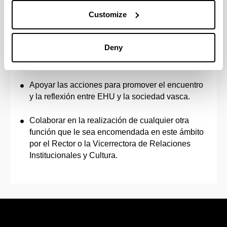
Coordinar acciones para el debate y la reflexión
Customize
estratégica en todos los centros de EHU.
Coordinar programas y acciones que pueden ser
Deny
estrategicos para la sociedad con tras
direcciones de EHU
Apoyar las acciones para promover el encuentro
y la reflexión entre EHU y la sociedad vasca.
Colaborar en la realización de cualquier otra
función que le sea encomendada en este ámbito
por el Rector o la Vicerrectora de Relaciones
Institucionales y Cultura.