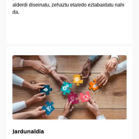
alderdi diseinatu, zehaztu eta/edo eztabaidatu nahi
da.
Jardunaldia