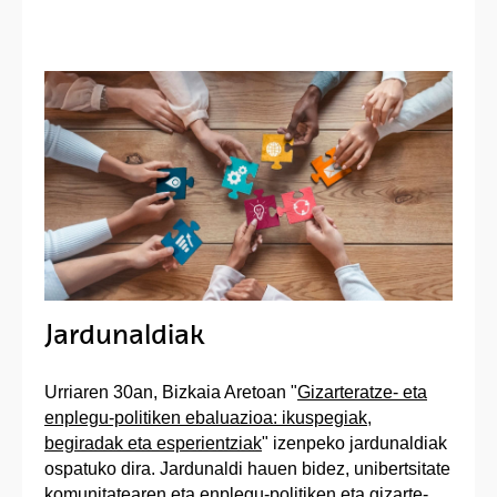
Jardunaldiak
Urriaren 30an, Bizkaia Aretoan "
Gizarteratze- eta
enplegu-politiken ebaluazioa: ikuspegiak,
begiradak eta esperientziak
" izenpeko jardunaldiak
ospatuko dira. Jardunaldi hauen bidez, unibertsitate
komunitatearen eta enplegu-politiken eta gizarte-