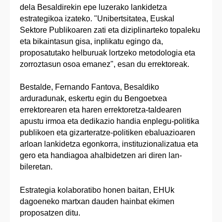
dela Besaldirekin epe luzerako lankidetza
estrategikoa izateko. "Unibertsitatea, Euskal
Sektore Publikoaren zati eta diziplinarteko topaleku
eta bikaintasun gisa, inplikatu egingo da,
proposatutako helburuak lortzeko metodologia eta
zorroztasun osoa emanez", esan du errektoreak.
Bestalde, Fernando Fantova, Besaldiko
arduradunak, eskertu egin du Bengoetxea
errektorearen eta haren errektoretza-taldearen
apustu irmoa eta dedikazio handia enplegu-politika
publikoen eta gizarteratze-politiken ebaluazioaren
arloan lankidetza egonkorra, instituzionalizatua eta
gero eta handiagoa ahalbidetzen ari diren lan-
bileretan.
Estrategia kolaboratibo honen baitan, EHUk
dagoeneko martxan dauden hainbat ekimen
proposatzen ditu.