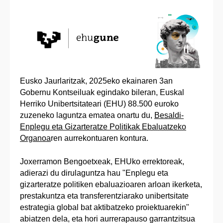
Eusko Jaurlaritzak, 2025eko ekainaren 3an
Gobernu Kontseiluak egindako bileran, Euskal
Herriko Unibertsitateari (EHU) 88.500 euroko
zuzeneko laguntza ematea onartu du,
Besaldi-
Enplegu eta Gizarteratze Politikak Ebaluatzeko
Organoa
ren aurrekontuaren kontura.
Joxerramon Bengoetxeak, EHUko errektoreak,
adierazi du dirulaguntza hau "Enplegu eta
gizarteratze politiken ebaluazioaren arloan ikerketa,
prestakuntza eta transferentziarako unibertsitate
estrategia global bat aktibatzeko proiektuarekin"
abiatzen dela, eta hori aurrerapauso garrantzitsua