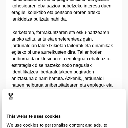
kohesioaren ebaluazioa hobetzeko interesa duen
eragile, kolektibo eta pertsona ororen arteko
lankidetza bultzatu nahi da.
Ikerketaren, formakuntzaren eta esku-hartzearen
arloko aditu, aritu eta erreferenteez gain,
jardunaldian talde txikietan tailerrak eta dinamikak
egiteko bi une aurreikusten dira. Tailer horien
helburua da inklusioan eta enpleguan ebaluazio-
estrategiak diseinatzeko nodo nagusiak
identifikatzea, bertaratutakoen begiraden
aniztasuna oinarri hartuta. Azkenik, jardunaldi
hauen helburua unibertsitatearen eta enplegu- eta
gizarteratze-politiken ebaluazioa hobetzeko
interesa duen komunitatea osatzen duten pertsonen
eta kolektiboen artean harremanak eta sinergiak
erraztea da. Horregatik, emaitzez gain,
This website uses cookies
garrantzitsua da prozesua, kontaktua eta
interakzioa.
We use cookies to personalise content and ads, to