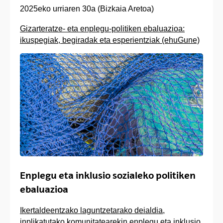
2025eko urriaren 30a (Bizkaia Aretoa)
Gizarteratze- eta enplegu-politiken ebaluazioa:
ikuspegiak, begiradak eta esperientziak (ehuGune)
Enplegu eta inklusio sozialeko politiken
ebaluazioa
Ikertaldeentzako laguntzetarako deialdia,
inplikatutako komunitatearekin enplegu eta inklusio