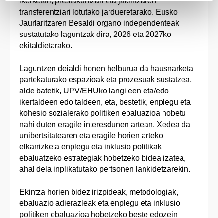
ikerketari, prestakuntzari eta jakintzaren
transferentziari lotutako jardueretarako. Eusko
Jaurlaritzaren Besaldi organo independenteak
sustatutako laguntzak dira, 2026 eta 2027ko
ekitaldietarako.
Laguntzen deialdi honen helburua
da hausnarketa
partekaturako espazioak eta prozesuak sustatzea,
alde batetik, UPV/EHUko langileen eta/edo
ikertaldeen edo taldeen, eta, bestetik, enplegu eta
kohesio sozialerako politiken ebaluazioa hobetu
nahi duten eragile interesdunen artean. Xedea da
unibertsitatearen eta eragile horien arteko
elkarrizketa enplegu eta inklusio politikak
ebaluatzeko estrategiak hobetzeko bidea izatea,
ahal dela inplikatutako pertsonen lankidetzarekin.
Ekintza horien bidez irizpideak, metodologiak,
ebaluazio adierazleak eta enplegu eta inklusio
politiken ebaluazioa hobetzeko beste edozein