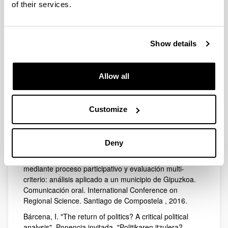
of their services.
García, O. Reflexionando sobre modelos de
aprendizaje cooperativos, dinámicos y transformadores.
Experiencias en docencia, formación e investigación.
Comunicación oral. Aprendizajes cooperativos y
Show details
prácticas educativas innovadoras en materia de
agricultura urbana, ambiente y alimentación. Quilmes,
2017.
Allow all
García, O., Etxano, I., Garmendia, E., Aldezabal, A.,
Gamboa, G. The Contribution of Commons to the
Viability of Mountain Grazing: An Updated Perspective
Customize
under the Common Agricultural Policy. Comunicación
escrita. XVI Biennial IASC Conference: Practicing the
Commons. Utrech, 2017.
Deny
Etxano, I., Lozano, P., Latasa, I. Planificación local
mediante proceso participativo y evaluación multi-
criterio: análisis aplicado a un municipio de Gipuzkoa.
Comunicación oral. International Conference on
Regional Science. Santiago de Compostela , 2016.
Bárcena, I. "The return of politics? A critical political
analysis". Ponencia invitada. "Politikaren itzulera?