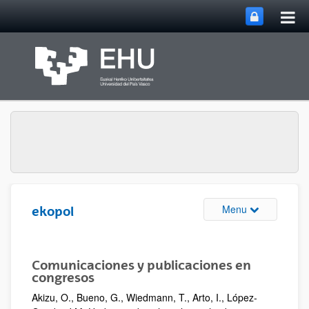
Tog
Skip to Main Content
mai
nav
Toggle site n
Menu
ekopol
Comunicaciones y publicaciones en
congresos
Akizu, O., Bueno, G., Wiedmann, T., Arto, I., López-