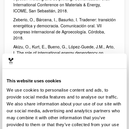
International Conference on Materials & Energy,
ICOME, San Sebastián, 2018.
Zeberio, O., Bárcena, I., Basurko, I. Tradener: transición
energética y democracia. Comunicación oral. VII
congreso internacional de Agroecología. Córdoba,
2018.
Akizu, O., Kurt, E., Bueno, G., López-Guede, J.M., Arto,
I. The role of international energy dependency on
national welfare. Comunicación oral. ECRES 2017
Conference – Sarajevo, Bosnia, 2017.
Bárcena, I. La significación del Espacio público.
Ponencia invitada. Seminario Internacional "Las
This website uses cookies
disputas de lo Público en America Latina y el Caribe".
We use cookies to personalise content and ads, to
IAEN- Quito Ecuador, 2017.
provide social media features and to analyse our traffic.
Bartolo, A. La construcción del saber desde, con, por y
We also share information about your use of our site with
para los movimientos sociales: etnografía colaborativa e
our social media, advertising and analytics partners who
investigación activista. Comunicación oral. XIII
may combine it with other information that you’ve
Congreso Español de Ciencia Política y de la
provided to them or that they’ve collected from your use
Administración. Santiago de Compostela, 2017.