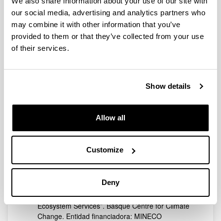
We also share information about your use of our site with
Del gobierno a la gobernanza y gobernabilidad
our social media, advertising and analytics partners who
efectiva del territorio: guías para un nuevo
may combine it with other information that you’ve
desarrollo territorial (GOBEFTER). CSO2012-
provided to them or that they’ve collected from your use
36960. Entidad financiadora: MINECO (Ministerio
of their services.
de Economía y Competitividad). 2014-2015.
Kontsumo elektrikoen neurgailua – neurGAI,
Iraunkortasunaren arloko Berrikuntzarako
Laguntzak. Entidad financiadora: Universidad del
Show details
País Vasco/Euskal Herriko Unibertsitatea. 2014.
Control de corrientes de espín en dispositivos de
estado sólido (Spincon). MAT2012-37638.
Allow all
Entidad financiadora: MINECO (Ministerio de
Economía y Competitividad). 2013-2015.
Cooperación para un nuevo modelo energético:
Customize
La transición democrática de la Deuda Ecológica
al Buen Vivir. TRADEBU. PRO - 2013K3/0034.
Entidad financiadora: Eusko Jaurlaritza – FOCAD.
Deny
2013-2015.
Comparative Assessment and Valuation of
Ecosystem Services”. Basque Centre for Climate
Change. Entidad financiadora: MINECO