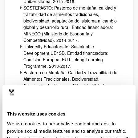
Unibertsitatea. 2015-2016.
SOSTEPASTO: Pastoreo de montaña: calidad y
trazabilidad de alimentos tradicionales,
biodiversidad, adaptación del sistema al cambio
global y desarrollo rural. Entidad financiadora:
MINECO (Ministerio de Economía y
Competitividad). 2014-2017.
University Educators for Sustainable
Development.UE4SD. Entidad financiadora:
Comisión Europea. EU Lifelong Learning
Programme. 2013-2017.
Pastoreo de Montaña: Calidad y Trazabilidad de
Alimentos Tradicionales, Biodiversidad,
Adaptación del Sistema al Cambio Global y
Desarrollo Rural. Entidad financiadora: MINECO
(Ministerio de Economía y Competitividad). 2014-
2016.
neurGAI hobetzen eta zabaltzen – neurGAI 2.0,
This website uses cookies
Iraunkortasunaren arloko Berrikuntzarako
We use cookies to personalise content and ads, to
Laguntzak. Entidad financiadora: Universidad del
País Vasco/Euskal Herriko Unibertsitatea. 2014-
provide social media features and to analyse our traffic.
2015.