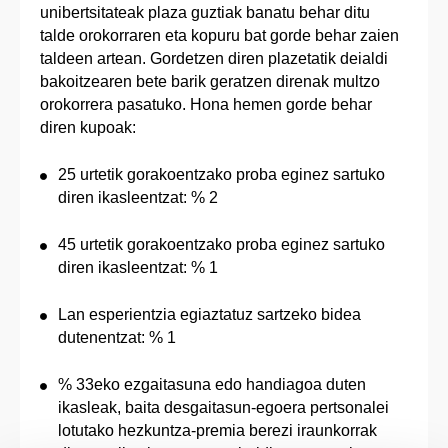
unibertsitateak plaza guztiak banatu behar ditu
talde orokorraren eta kopuru bat gorde behar zaien
taldeen artean. Gordetzen diren plazetatik deialdi
bakoitzearen bete barik geratzen direnak multzo
orokorrera pasatuko. Hona hemen gorde behar
diren kupoak:
25 urtetik gorakoentzako proba eginez sartuko
diren ikasleentzat: % 2
45 urtetik gorakoentzako proba eginez sartuko
diren ikasleentzat: % 1
Lan esperientzia egiaztatuz sartzeko bidea
dutenentzat: % 1
% 33eko ezgaitasuna edo handiagoa duten
ikasleak, baita desgaitasun-egoera pertsonalei
lotutako hezkuntza-premia berezi iraunkorrak