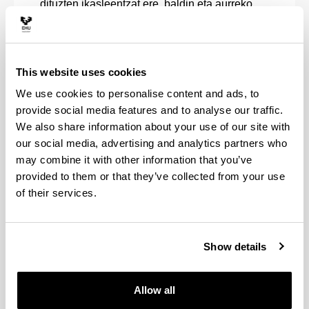
dituzten ikasleentzat ere, baldin eta aurreko
eskolaldian baliabideak eta laguntzak behar izan
badituzte hezkuntza-normalizazio osoa lortzeko:
% 5
This website uses cookies
Horretarako, autonomia-erkidego bakoitzeko
organo eskudunak emandako desgaitasun-
We use cookies to personalise content and ads, to
mailaren kalifikazio- eta aitorpen-ziurtagiria
provide social media features and to analyse our traffic.
aurkeztu beharko dute ikasle horiek, eta hezkuntza-
We also share information about your use of our site with
normalizazio osorako baliabideak eta laguntzak
our social media, advertising and analytics partners who
jaso dituztela egiaztatu beharko dute.
may combine it with other information that you’ve
provided to them or that they’ve collected from your use
Goi mailako eta errendimendu handiko
of their services.
kirolarientzat: % 3
Fisioterapia eta Jarduera Fisikoaren eta Kirolaren
Show details
Zientzietako Graduetan %8a izango
da.
Allow all