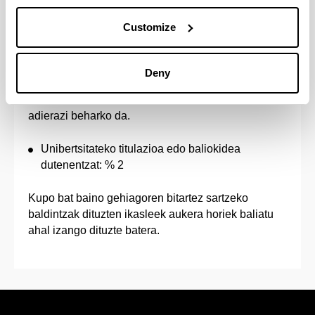
Kupo honetako pertsonek beren autonomia-
erkidegoko organo eskudunak edo Kirol Kontseilu
Customize
Gorenak emandako ziurtagiriaren bidez egiaztatu
beharko dute beren izaera. Ziurtagiri horretan, goi-
mailako eta errendimendu handiko kirolariei
Deny
buruzko uztailaren 13ko 971/2007 Errege
Dekretuaren 2. artikuluan ezarritako kirolari mota
adierazi beharko da.
Unibertsitateko titulazioa edo baliokidea
dutenentzat: % 2
Kupo bat baino gehiagoren bitartez sartzeko
baldintzak dituzten ikasleek aukera horiek baliatu
ahal izango dituzte batera.