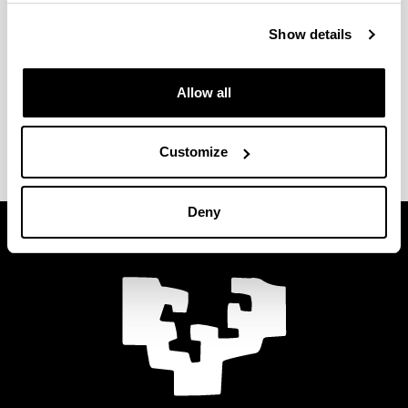
realizan en la fase final del plan de estudios. Para
Show details
matricularte, antes deberás haber superado un
número concreto de créditos.
Allow all
Consulta la información sobre
inscripción, temas y
defensa
en la web de tu centro.
Customize
Deny