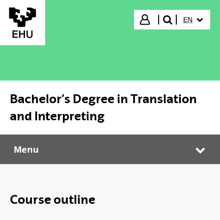
Skip to Main Content
SELECTED
Login
EN
search"
Bachelor’s Degree in Translation
and Interpreting
Menu
Bachelor’s Degree in Translation and Interpreting
Tog
Course outline