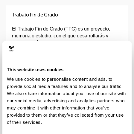
Trabajo Fin de Grado
El Trabajo Fin de Grado (TFG) es un proyecto,
memoria o estudio, con el que desarrollarás y
profundizarás de forma individual en los
contenidos, capacidades, competencias y
habilidades adquiridas en tu grado.
This website uses cookies
Deberá ser un trabajo original, dónde pondrás en
práctica y se evaluarán todas las competencias que
We use cookies to personalise content and ads, to
has ido adquiriendo durante el Grado.
provide social media features and to analyse our traffic.
We also share information about your use of our site with
Tendrás un director o directora que te orientará en
our social media, advertising and analytics partners who
la elección de la línea de investigación y que
may combine it with other information that you’ve
supervisará tu trabajo.
provided to them or that they’ve collected from your use
of their services.
El TFG consta de entre 6 y 30 créditos, en función
de las características de cada Grado, que se