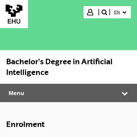
Skip to Main Content
SELECTED
Login
EN
search"
Bachelor's Degree in Artificial
Intelligence
Menu
Bachelor's Degree in Artificial Intelligence
Tog
Enrolment