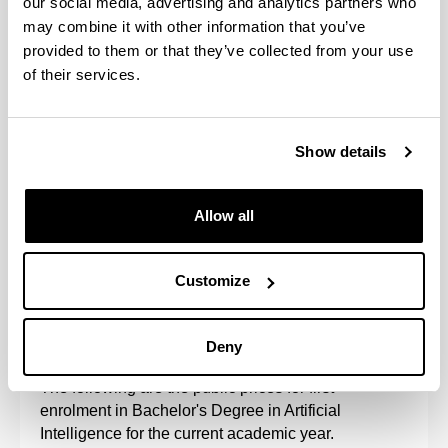
actos terroristas, violencia de género u otras, con
our social media, advertising and analytics partners who
las condiciones que establezca la Orden de
may combine it with other information that you’ve
Precios Públicos para cada caso).
provided to them or that they’ve collected from your use
Impreso de solicitud de beca o resguardo de
of their services.
solicitud, si ésta se solicita.
Declaración de compromiso de comportamiento
ético y honradez.
Show details
Consulta el
calendario de trámites
para el ingreso
en la UPV/EHU.
Allow all
Customize
Fees, payment methods and
scholarships
Deny
The following are the public prices for first
enrolment in Bachelor's Degree in Artificial
Intelligence for the current academic year.