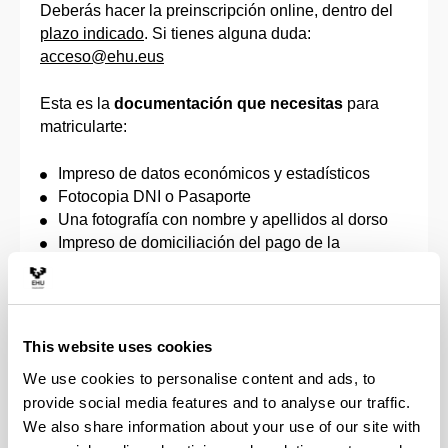
Deberás hacer la preinscripción online, dentro del
plazo indicado
. Si tienes alguna duda:
acceso@ehu.eus
Esta es la
documentación que necesitas
para
matricularte:
Impreso de datos económicos y estadísticos
Fotocopia DNI o Pasaporte
Una fotografía con nombre y apellidos al dorso
Impreso de domiciliación del pago de la
matrícula
Documento que acredite el derecho a la
reducción o exención de los precios públicos de
matrícula, de acuerdo con la correspondiente
This website uses cookies
orden que apruebe el Gobierno Vasco, por la que
We use cookies to personalise content and ads, to
se fijan los precios a satisfacer por la prestación
provide social media features and to analyse our traffic.
de servicios académicos universitarios (personas
We also share information about your use of our site with
discapacitadas, familias numerosas, víctimas de