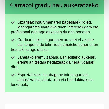
4 arrazoi gradu hau aukeratzeko
Gizarteak ingurumenaren babesarekiko eta
jasangarritasunarekiko duen interesak gero eta
profesional gehiago eskatzen du arlo honetan.
Graduari esker, ingurumen arazoei ebazpide
eta konponbide teknikoak emateko behar diren
tresnak izango dituzu.
Lanerako eremu zabala. Lan egiteko aukerak,
eremu anitzetara hedatzeaz gainera, ugariak
dira.
Espezializatzeko abagune interesgarriak:
atmosfera eta zarata, ura eta hondakinak eta
lurzoruak.