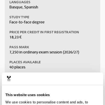
LANGUAGES
Basque, Spanish
STUDY TYPE
Face-to-face degree
PRICE PER CREDIT IN FIRST REGISTRATION
18,23 €
PASS MARK
7,250 in ordinary exam session (2026/27)
PLACES AVAILABLE
40 places
Information prospectus (Spanish)
(Opens New Window)
This website uses cookies
We use cookies to personalise content and ads, to