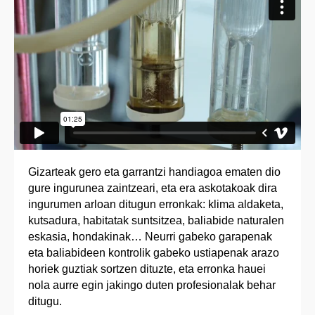
Gizarteak gero eta garrantzi handiagoa ematen dio
gure ingurunea zaintzeari, eta era askotakoak dira
ingurumen arloan ditugun erronkak: klima aldaketa,
kutsadura, habitatak suntsitzea, baliabide naturalen
eskasia, hondakinak… Neurri gabeko garapenak
eta baliabideen kontrolik gabeko ustiapenak arazo
horiek guztiak sortzen dituzte, eta erronka hauei
nola aurre egin jakingo duten profesionalak behar
ditugu.