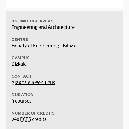
KNOWLEDGE AREAS
Engineering and Architecture
CENTRE
Faculty of Engineering - Bilbao
CAMPUS
Bizkaia
CONTACT
grados.eib@ehu.eus
DURATION
4 courses
NUMBER OF CREDITS
240
ECTS
credits