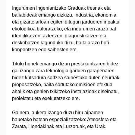
Ingurumen Ingeniaritzako Graduak tresnak eta
baliabideak emango dizkizu, industria, ekonomia
eta gizarte arloan egiten ditugun jardueren inpaktu
ekologikoa baloratzeko, eta ingurumen arazo bat
identifikatzen, aztertzen, diagnostikatzen eta
deskribatzen lagunduko dizu, baita arazo hori
konpontzen edo saihesten ere.
Titulu honek emango dizun prestakuntzaren bidez,
gai izango zara teknologia garbien garapenaren
bidez kutsadura sortzea saihestuko duten neurriak
proposatzeko, baita sortutako emisioen efektua
ahalik eta gehien txikitzeko instalazioak diseinatu,
proiektatu eta exekutatzeko ere.
Gainera, aukera izango duzu hiru aipamen
hauetako batean espezializatzeko: Atmosfera eta
Zarata, Hondakinak eta Lurzoruak, eta Urak.