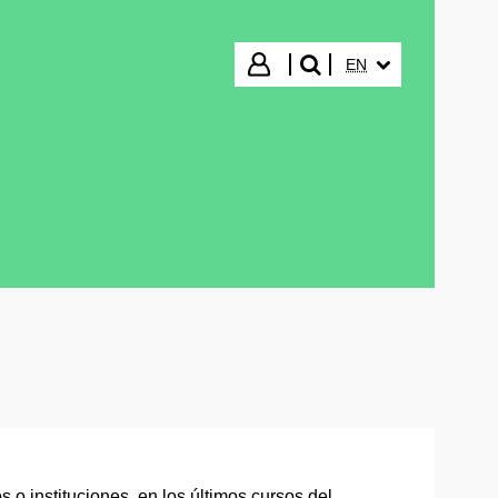
SELECTED LANGUA
Login
EN
search"
 o instituciones, en los últimos cursos del