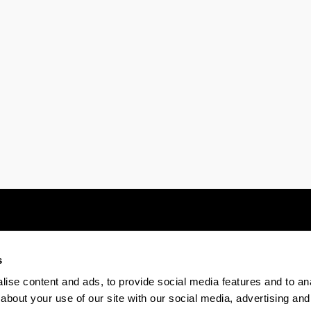
s
Electronic-office
Accessibility
Legal
ise content and ads, to provide social media features and to anal
about your use of our site with our social media, advertising and