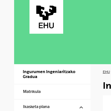
Skip to Main Content
Ingurumen Ingeniaritzako
EHU
Gradua
I
Matrikula
Show/hide s
Ikasketa plana