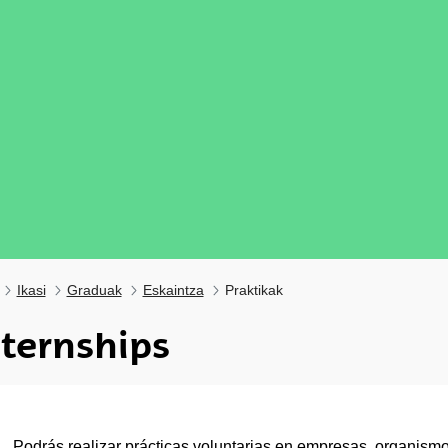
Ikasi
Graduak
Eskaintza
Praktikak
nternships
ubpages
Podrás realizar prácticas voluntarias en empresas, organismos