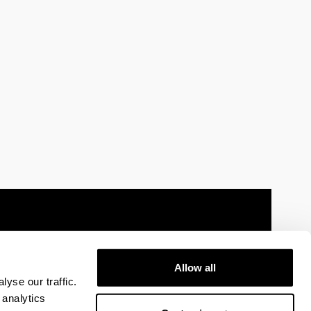
Allow all
 information
Sitemap
Help
Contact
yse our traffic.
 analytics