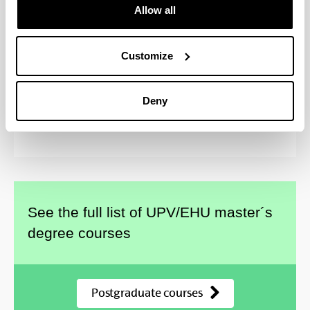
Allow all
Dirección y Gestión de Empresas (Executive
MBA)
Emprendimiento y Dirección de Empresas (MBA
Customize
e3)
Medio Ambiente, Sostenibilidad y ODS
Cooperación Internacional y Educación
Deny
Emancipadora
Marketing y Dirección Comercial
See the full list of UPV/EHU master´s
degree courses
Postgraduate courses