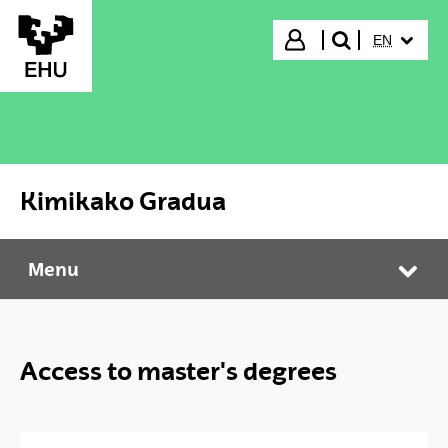
Skip to Main Content
SELECTED
Login
EN
search"
Kimikako Gradua
Menu
Kimikako Gradua
Tog
Access to master's degrees