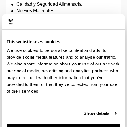
Calidad y Seguridad Alimentaria
Nuevos Materiales
Nanociencia
Enología innovadora
Ingeniería de Materiales Renovables
Ingeniería de Control, Automatización y Robótica
This website uses cookies
Ciencia y Tecnología Espacial
Ingeniería de Materiales Avanzados
We use cookies to personalise content and ads, to
Ingeniería Energética Sostenible
provide social media features and to analyse our traffic.
Investigación en Eficiencia Energética y
We also share information about your use of our site with
Sostenibilidad en Industria, Transporte,
our social media, advertising and analytics partners who
Edificación y Urbanismo
may combine it with other information that you’ve
Ingeniería Biomédica
provided to them or that they’ve collected from your use
Ciencia y Tecnología Cuánticas
of their services.
Economía: Aplicaciones Empíricas y Políticas
Dirección de Proyectos
Estudios Feministas y de Género
Show details
Másteres propios