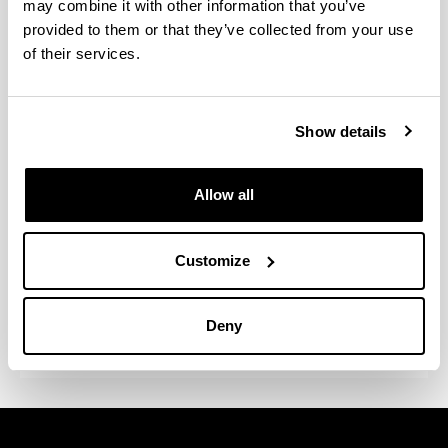
may combine it with other information that you’ve
plaza ditugu; Espainiako unibertsitatetan, 130
provided to them or that they’ve collected from your use
plaza; eta 25, Amerikan eta Asian.
of their services.
Batzuetan, norako unibertsitateari dagokion
hizkuntza propioaren gaitasuna egiaztatu behar da.
Show details
Mugikortasuna bi noranzkoetan egiten da; hau da,
gero eta ikasle gehiago etortzen dira urtero gure
Allow all
ikastegira, estatuko eta nazioarteko beste
unibertsitate batzuetatik. Buddy programaren bidez
egiten zaie harrera atzerriko ikasleei.
Customize
Ikusi
norakoak, baldintzak eta laguntzak
zure
zentroko webgunean.
Deny