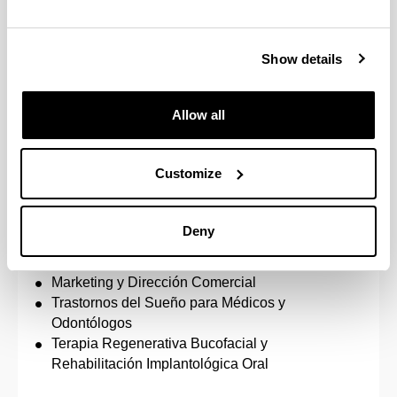
Másteres propios
Atención temprana
Show details
Dirección y Gestión de Empresas (Executive
MBA)
Allow all
Promoción de Salud y Salud Comunitaria
Emprendimiento y Dirección de Empresas (MBA
e3)
Customize
Igualdad de Mujeres y Hombres: Agentes de
Igualdad
Medio Ambiente, Sostenibilidad y ODS
Deny
Cooperación Internacional y Educación
Emancipadora
Marketing y Dirección Comercial
Trastornos del Sueño para Médicos y
Odontólogos
Terapia Regenerativa Bucofacial y
Rehabilitación Implantológica Oral