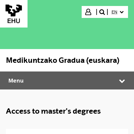
Skip to Main Content
SELECTED
Login
EN
search"
Medikuntzako Gradua (euskara)
Menu
Medikuntzako Gradua (euskara)
Tog
Access to master's degrees