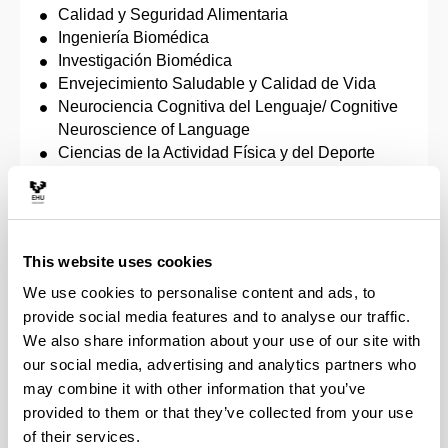
Calidad y Seguridad Alimentaria
Ingeniería Biomédica
Investigación Biomédica
Envejecimiento Saludable y Calidad de Vida
Neurociencia Cognitiva del Lenguaje/ Cognitive
Neuroscience of Language
Ciencias de la Actividad Física y del Deporte
Contaminación y Toxicología Ambientales
Erasmus Mundus en Medio Ambiente y Recursos
Marinos / Erasmus Mundus Master of Science in
Marine Environment and Resources -
This website uses cookies
MEREMMC-
Psicología: Individuo, Grupo, Organización y
We use cookies to personalise content and ads, to
Cultura
provide social media features and to analyse our traffic.
Desarrollo y Cooperación Internacional
We also share information about your use of our site with
Globalización y Desarrollo
our social media, advertising and analytics partners who
Arte Contemporáneo Tecnológico y Performativo
may combine it with other information that you’ve
Dirección de Proyectos
provided to them or that they’ve collected from your use
Estudios Feministas y de Género
of their services.