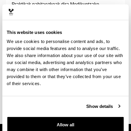
Praktikak nahitaezkoak dira Medikuntzako
Graduan, eta garrantzi handia dute, ikasgelan eta
simulazio laborategietan jasotako prestakuntza
praktikan jartzea ahalbidetzen dutelako. Horrez
gain, eskaintza zabala izango duzu.
This website uses cookies
We use cookies to personalise content and ads, to
Gradu honen azken hiru ikasturteak lau
provide social media features and to analyse our traffic.
ospitaleetako irakasguneetan egiten dira (Basurtu,
We also share information about your use of our site with
Gurutzeta, Gasteiz eta Donostia). Bertan, ospitaleko
our social media, advertising and analytics partners who
mediku zerbitzuei lotutako praktikak ematen dira,
may combine it with other information that you’ve
eta seigarren maila txandakako praktiketan egiten
provided to them or that they’ve collected from your use
da osorik. Gainera, hirugarren mailan kanpoko
of their services.
praktikak egin ditzakezu.
Show details
Allow all