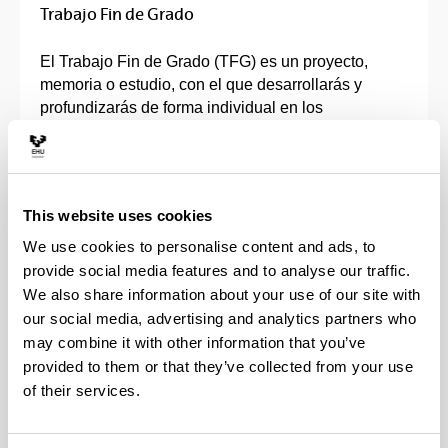
Trabajo Fin de Grado
El Trabajo Fin de Grado (TFG) es un proyecto,
memoria o estudio, con el que desarrollarás y
profundizarás de forma individual en los
contenidos, capacidades, competencias y
habilidades adquiridas en tu grado.
Deberá ser un trabajo original, dónde pondrás en
This website uses cookies
práctica y se evaluarán todas las competencias que
has ido adquiriendo durante el Grado.
We use cookies to personalise content and ads, to
provide social media features and to analyse our traffic.
Tendrás un director o directora que te orientará en
We also share information about your use of our site with
la elección de la línea de investigación y que
our social media, advertising and analytics partners who
supervisará tu trabajo.
may combine it with other information that you’ve
provided to them or that they’ve collected from your use
El TFG consta de entre 6 y 30 créditos, en función
of their services.
de las características de cada Grado, que se
realizan en la fase final del plan de estudios. Para