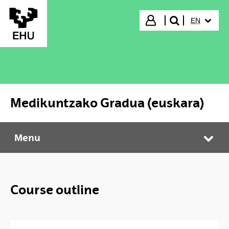
Skip to Main Content
SELECTED
Login
EN
search"
Medikuntzako Gradua (euskara)
Menu
Medikuntzako Gradua (euskara)
Tog
Course outline