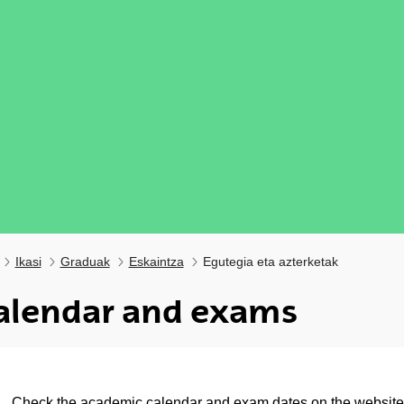
Ikasi
Graduak
Eskaintza
Egutegia eta azterketak
alendar and exams
ubpages
Check the
academic calendar and exam dates
on the website