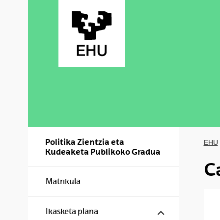
Skip to Main Content
Politika Zientzia eta
EHU
Kudeaketa Publikoko Gradua
C
Matrikula
Show/hide s
Ikasketa plana