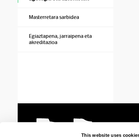
Masterretara sarbidea
Egiaztapena, jarraipena eta
akreditazioa
This website uses cookie