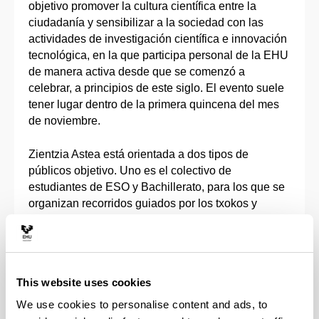
objetivo promover la cultura científica entre la
ciudadanía y sensibilizar a la sociedad con las
actividades de investigación científica e innovación
tecnológica, en la que participa personal de la EHU
de manera activa desde que se comenzó a
celebrar, a principios de este siglo. El evento suele
tener lugar dentro de la primera quincena del mes
de noviembre.
Zientzia Astea está orientada a dos tipos de
públicos objetivo. Uno es el colectivo de
estudiantes de ESO y Bachillerato, para los que se
organizan recorridos guiados por los txokos y
talleres correspondientes a las distintas áreas del
conocimiento, con contenidos adaptados a sus
niveles académicos. El otro es el público general,
que tiene acceso a txokos científicos y a otras
This website uses cookies
muchas actividades, tales como talleres,
conferencias, itinerarios didácticos, espectáculos,
We use cookies to personalise content and ads, to
excursiones guiadas, monólogos científicos, etc…