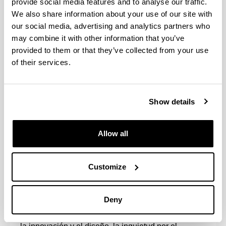
provide social media features and to analyse our traffic.
mediante los cuales se pretende promover el
We also share information about your use of our site with
interés de la ciudadanía por la ciencia, así como
our social media, advertising and analytics partners who
contribuir a que las y los visitantes conozcan de
may combine it with other information that you’ve
primera mano las características de la labor
provided to them or that they’ve collected from your use
científica y de quienes la desarrolla en su día a día
of their services.
en la UPV/EHU.
Se trata del evento que integra la oferta cultura de
Show details
actividades de carácter científico más importante de
Euskadi, y que ofrece actividades de interés para
todas las edades.
Allow all
Objetivos
Customize
Zientzia Astea tiene como objetivo principal
promover, de forma interactiva, entre la ciudadanía
Deny
el interés por la ciencia y la tecnología, el arte y las
humanidades. La cita pone en valor aspectos como