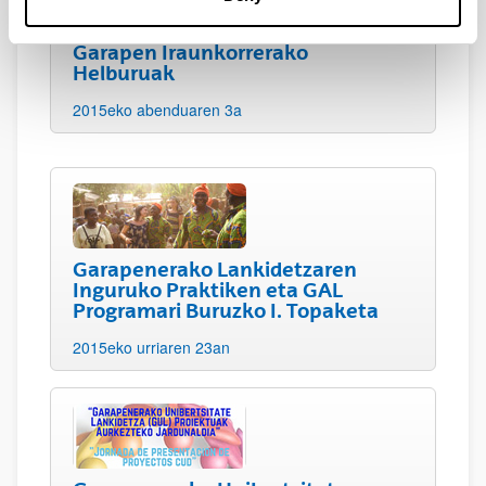
Garapen Iraunkorrerako
Helburuak
2015eko abenduaren 3a
Garapenerako Lankidetzaren
Inguruko Praktiken eta GAL
Programari Buruzko I. Topaketa
2015eko urriaren 23an