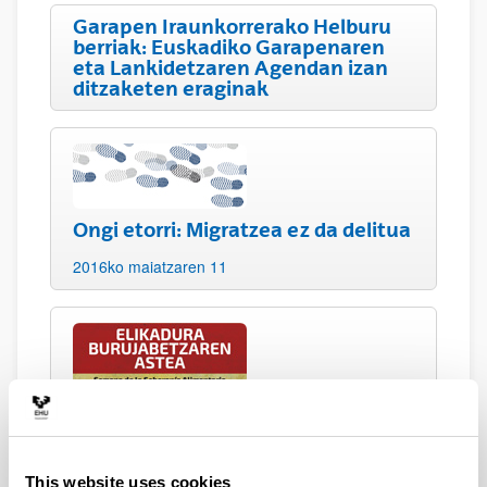
Garapen Iraunkorrerako Helburu
berriak: Euskadiko Garapenaren
eta Lankidetzaren Agendan izan
ditzaketen eraginak
Ongi etorri: Migratzea ez da delitua
2016ko maiatzaren 11
Elikadura burujabetza astea
2016ko maiatzaren 5etik apirilaren 20ra
This website uses cookies