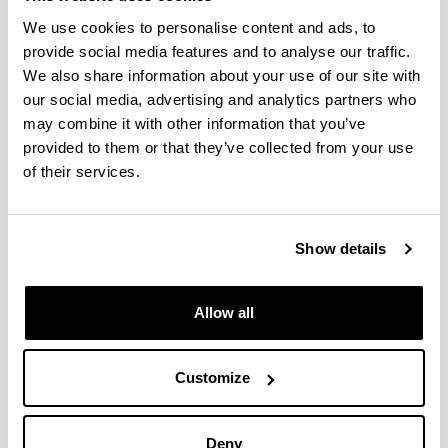
We use cookies to personalise content and ads, to
provide social media features and to analyse our traffic.
We also share information about your use of our site with
our social media, advertising and analytics partners who
II. Boluntariotzaren azoka
may combine it with other information that you’ve
2016ko apirilaren 20a
provided to them or that they’ve collected from your use
of their services.
Show details
Mahai ingurua “Europa eta Asilo
Eskubidea: Historia, mugak eta
babesa behartutako
Allow all
desplazamenduen aurrean”
2016ko otsailaren 16a
Customize
Deny