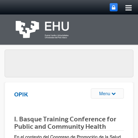
Tog
Skip to Main Content
mai
nav
Toggle site n
Menu
OPIK
I. Basque Training Conference for
Public and Community Health
En el contexto del Congreso de Promoción de la Salud,