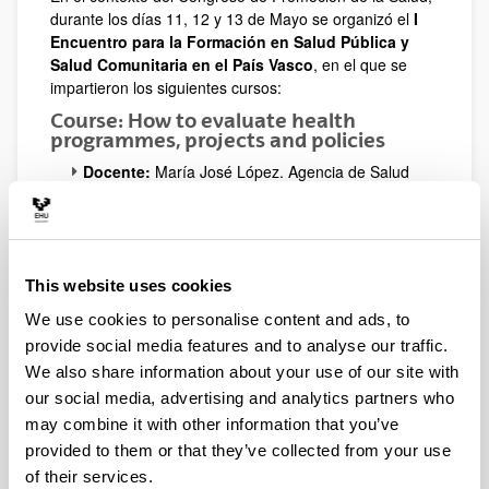
durante los días 11, 12 y 13 de Mayo se organizó el
I
Encuentro para la Formación en Salud Pública y
Salud Comunitaria en el País Vasco
, en el que se
impartieron los siguientes cursos:
Course: How to evaluate health
programmes, projects and policies
Docente:
María José López. Agencia de Salud
Pública de Barcelona
Fecha:
11 y 12 de mayo de 2015, de 9:00 h a
14:30 h.
Lugar:
Facultad de Ciencias Sociales y de la
Comunicación. Universidad del País Vasco
This website uses cookies
(Leioa)
We use cookies to personalise content and ads, to
Precio:
50€ / 40€ (para personas inscritas al
provide social media features and to analyse our traffic.
congreso)
We also share information about your use of our site with
(Opens New Window)
Information about the course content
(
pdf
,
our social media, advertising and analytics partners who
180,09
Kb
)
may combine it with other information that you’ve
Course: Assets for health and salute
provided to them or that they’ve collected from your use
genesis in Health Promotion
of their services.