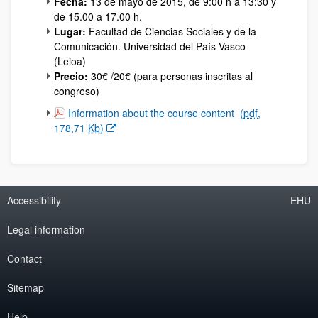
Fecha:
13 de mayo de 2015, de 9:00 h a 13:30 y
de 15.00 a 17.00 h.
Lugar:
Facultad de Ciencias Sociales y de la
Comunicación. Universidad del País Vasco
(Leioa)
Precio:
30€ /20€ (para personas inscritas al
congreso)
(Opens New Window)
Information about the course content
(
pdf
,
178,71
Kb
)
Accessibility
EHU
Legal information
Contact
Sitemap
Help