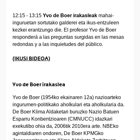
12:15 - 13:15
Yvo de Boer irakasleak
mahai-
inguruetan sortutako galderei eta ikus-entzuleen
kezkei erantzungo die. El profesor Yvo de Boer
responderá a las preguntas surgidas en las mesas
redondas y a las inquietudes del público.
(IKUSI BIDEOA)
Yvo de Boer irakaslea
Yvo de Boer (1954ko ekainaren 12a) nazioarteko
ingurumen-politikako aholkulari eta aholkularia da.
De Boer Klima Aldaketari buruzko Nazio Batuen
Esparru Konbentzioaren (CMNUCC) idazkari
exekutibo ohia da, 2006tik 2010era arte. NBEko
agintaldiaren ondoren, De Boer KPMGko