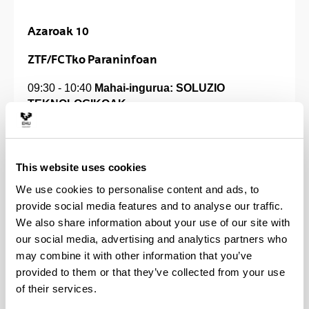
Azaroak 10
ZTF/FCTko Paraninfoan
09:30 - 10:40
Mahai-ingurua:
SOLUZIO
TEKNOLOGIKOAK
Gorka Elordi (moderatzailea): Titular
de Universidad. Dpto Ingeniería
This website uses cookies
Química (gorka.elordi@ehu.eus)
David Pardo: Visitante Ikerbasque.
We use cookies to personalise content and ads, to
Dpto. Matemáticas
provide social media features and to analyse our traffic.
(david.pardo@ehu.eus )
We also share information about your use of our site with
Teo Rojo: Catedrático Emérito de
our social media, advertising and analytics partners who
Universidad. Dpto. Química Orgánica
may combine it with other information that you’ve
e Inorgánica (teo.rojo@ehu.eus )
provided to them or that they’ve collected from your use
Edurne Redondo: Investigador
of their services.
Doctor. Dpto. Química Orgánica e