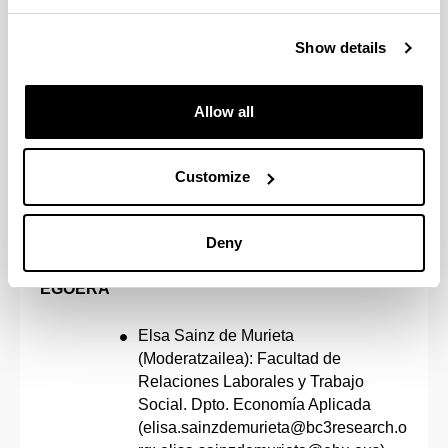
Inorgánica
(edurne.redondo@ehu.eus)
Show details
Martín Olazar: Catedrático de
Universidad. Dpto Ingeniería Química
(martin.olazar@ehu.eus)
Allow all
Fernando Plazaola: Catedrático de
Universidad. Dpto. Electricidad y
Electrónica
Customize
(IKUSI BIDEOA)
Deny
10:50 - 11:50
Mahai-ingurua:
INGURUMEN-
EGOERA
Elsa Sainz de Murieta
(Moderatzailea): Facultad de
Relaciones Laborales y Trabajo
Social. Dpto. Economía Aplicada
(elisa.sainzdemurieta@bc3research.o