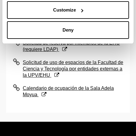
Customize
Existe también la posibilidad de
hacer videoconferencia, siempre y cuando se avise
con la suficiente antelación.
Deny
(Opens New Window)
Solicitud de reserva por miembros de la EHU
(requiere LDAP)
(Opens New Window)
Solicitud de uso de espacios de la Facultad de
Ciencia y Tecnología por entidades externas a
la UPV/EHU
(Opens New Window)
Calendario de ocupación de la Sala Adela
Moyua