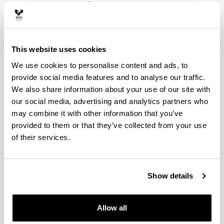
por las tardes y máximo dos ensayos de dos horas -
la reserva tiene que realizarla la persona que dirige
la tesis)
Concursos de plazas docentes
This website uses cookies
Conferencias y cursos
We use cookies to personalise content and ads, to
Realizada una reserva en firma de una sala para
provide social media features and to analyse our traffic.
una actividad, la Facultad se reserva el derecho de
We also share information about your use of our site with
trasladar dicha actividad a otra sala o aula
our social media, advertising and analytics partners who
únicamente en caso de tener una necesidad,
may combine it with other information that you’ve
debidamente justificada, para una actividad con
provided to them or that they’ve collected from your use
mayor prioridad. Esta nota afecta a todo tipo de
of their services.
solicitudes, tanto de entidades externas como de
miembros de la comunidad universitaria o personal
de la Facultad. En caso de existir conflicto o si ve
que la sala esta reserva y usted tendría más
Show details
prioridad contacte con
ztf.teknikaria@ehu.eus
.
Allow all
Tiene
capacidad
para
68 personas
y está dotado
de un completo sistema multimedia.