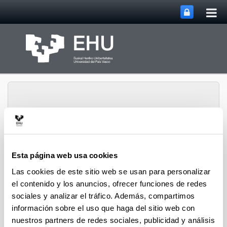
Abri
Saltar al contenido principal
me
prin
Abrir/cerrar m
Menú
Coronavirus o COVID-19
Esta página web usa cookies
Las cookies de este sitio web se usan para personalizar
el contenido y los anuncios, ofrecer funciones de redes
Resoluciones relativas a
sociales y analizar el tráfico. Además, compartimos
información sobre el uso que haga del sitio web con
temas académicos
nuestros partners de redes sociales, publicidad y análisis