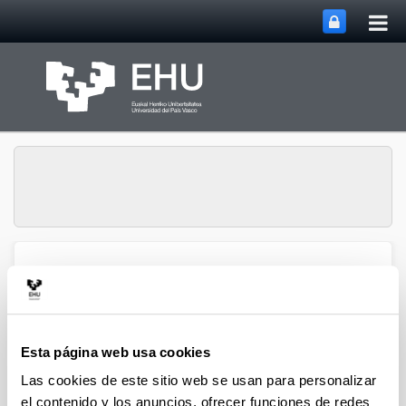
Abri
Saltar al contenido principal
me
prin
Dirección para la
Abrir/cerrar m
Menú
Igualdad
Esta página web usa cookies
Las cookies de este sitio web se usan para personalizar
Hezkidetzaren alde 
el contenido y los anuncios, ofrecer funciones de redes