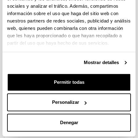
sociales y analizar el tráfico. Además, compartimos
información sobre el uso que haga del sitio web con
busti!
nuestros partners de redes sociales, publicidad y análisis
web, quienes pueden combinarla con otra información
que les haya proporcionado o que hayan recopilado a
Curso online
partir del uso que haya hecho de sus servicios.
Mostrar detalles
Este formulario ya
no está disponible.
Permitir todas
Este formulario tiene una fecha de
caducidad. Póngase en contacto con el
Personalizar
propietario del formulario si cree que se
trata de un error.
Denegar