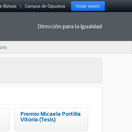
 Bizkaia
Campus de Gipuzkoa
Iniciar sesión
Dirección para la Igualdad
orio
Premio Micaela Portilla
Vitoria (Tesis)