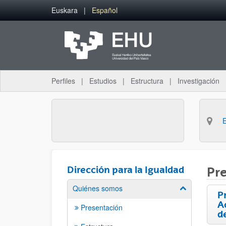
Saltar al contenido principal
Euskara
Español
Perfiles
Estudios
Estructura
Investigación
Dirección para la Igualdad
Pr
Quiénes somos
Mostrar/ocult
P
A
Presentación
d