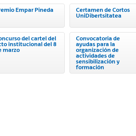
remio Empar Pineda
Certamen de Cortos
UniDibertsitatea
oncurso del cartel del
Convocatoria de
to institucional del 8
ayudas para la
e marzo
organización de
actividades de
sensibilización y
ar subpáginas
formación
ar subpáginas