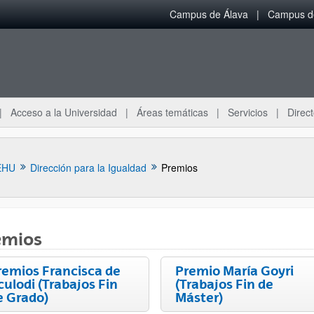
Campus de Álava
Campus de
Acceso a la Universidad
Áreas temáticas
Servicios
Direct
EHU
Dirección para la Igualdad
Premios
emios
ar subpáginas
remios Francisca de
Premio María Goyri
culodi (Trabajos Fin
(Trabajos Fin de
e Grado)
Máster)