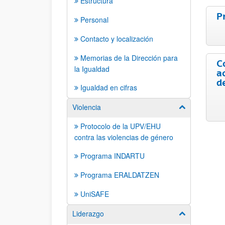
Estructura
P
Personal
Contacto y localización
Memorias de la Dirección para
C
la Igualdad
ac
d
Igualdad en cifras
Violencia
Mostrar/ocult
Protocolo de la UPV/EHU
contra las violencias de género
Programa INDARTU
Programa ERALDATZEN
UniSAFE
Liderazgo
Mostrar/ocult