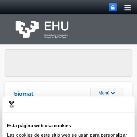
Abri
Saltar al contenido principal
me
prin
Abrir/cerrar m
Menú
biomat
Difusión
Esta página web usa cookies
Las cookies de este sitio web se usan para personalizar