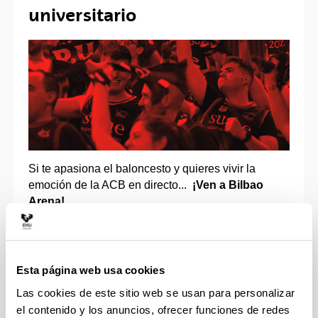
universitario
Si te apasiona el baloncesto y quieres vivir la
emoción de la ACB en directo...
¡Ven a Bilbao
Arena!
Lanzamos una promoción exclusiva para que
vibres con los Men In Black. Por
175€
, podrás
disfrutar de los
17 partidos de Bilbao Basket que
Esta página web usa cookies
se disputen en Bilbao Arena de ACB
durante
Las cookies de este sitio web se usan para personalizar
nuestra temporada del 25 aniversario.
el contenido y los anuncios, ofrecer funciones de redes