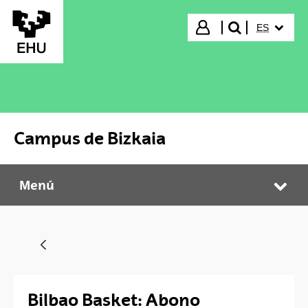
Saltar al contenido principal
IDIOMA S
Iniciar sesión
ES
buscar"
Campus de Bizkaia
Menú
Campus de Bizkaia
Abr
Bilbao Basket: Abono