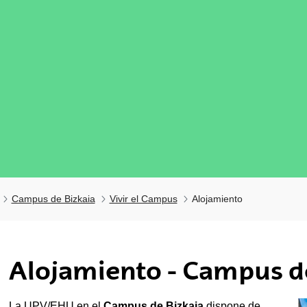
Campus de Bizkaia
Vivir el Campus
Alojamiento
tar subpáginas
Alojamiento - Campus d
tar subpáginas
La UPV/EHU en el
Campus de Bizkaia
dispone de