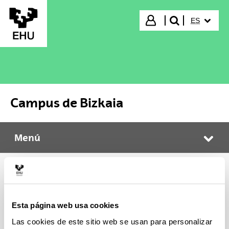
Saltar al contenido principal
IDIOMA S
Iniciar sesión
ES
buscar"
Campus de Bizkaia
Menú
Campus de Bizkaia
Abr
Comedores
Esta página web usa cookies
Las cookies de este sitio web se usan para personalizar
En el edificio Biblioteca: 2 comedores, uno con 108