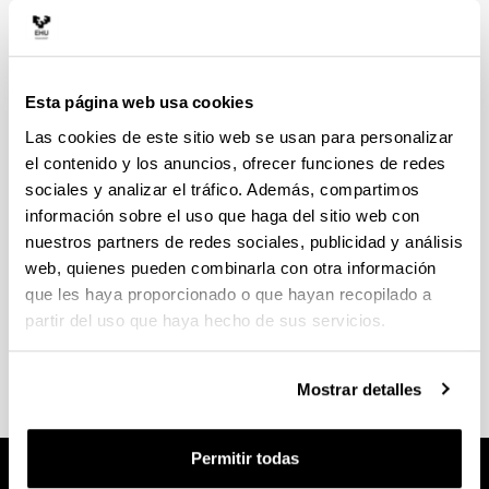
UPV/EHU creo la
aplicación OSTATU
. Esta
aplicación es como un tablón digital donde los/as
dueños/as de los pisos ofertan plazas en sus pisos
y solamente personas con vinculación con la
Esta página web usa cookies
UPV/EHU pueden acceder a ella.
Las cookies de este sitio web se usan para personalizar
el contenido y los anuncios, ofrecer funciones de redes
Contacto
sociales y analizar el tráfico. Además, compartimos
información sobre el uso que haga del sitio web con
Oficina de Información de Larrako Etxea
nuestros partners de redes sociales, publicidad y análisis
Lunes a viernes de 9 a 13 horas (recomendable
web, quienes pueden combinarla con otra información
reservar cita previa)
que les haya proporcionado o que hayan recopilado a
partir del uso que haya hecho de sus servicios.
Tel.: 94.601.7143
Email:
ostatu-bi@ehu.eus
Mostrar detalles
Permitir todas