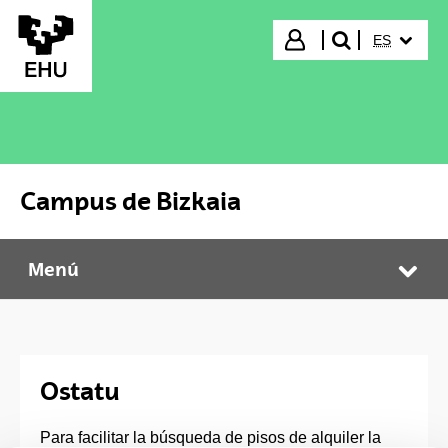
Saltar al contenido principal
IDIOMA S
Iniciar sesión
ES
buscar"
Campus de Bizkaia
Menú
Campus de Bizkaia
Abr
Ostatu
Para facilitar la búsqueda de pisos de alquiler la