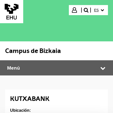
Saltar al contenido principal
IDIOMA S
Iniciar sesión
ES
buscar"
Campus de Bizkaia
Menú
Campus de Bizkaia
Abr
KUTXABANK
Ubicación: