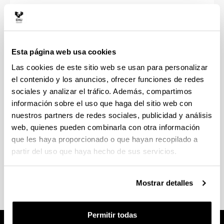
Oficina en la planta baja de la Facultad de CC.
Sociales y de la Comunicación
Tfno.:
94 401 5992/93/94
Esta página web usa cookies
Las cookies de este sitio web se usan para personalizar
Horario:
el contenido y los anuncios, ofrecer funciones de redes
sociales y analizar el tráfico. Además, compartimos
8:30 - 14:00
información sobre el uso que haga del sitio web con
Del 1 de Octubre al 30 de abril - JUEVES: 16:45 -
nuestros partners de redes sociales, publicidad y análisis
19:15
web, quienes pueden combinarla con otra información
que les haya proporcionado o que hayan recopilado a
partir del uso que haya hecho de sus servicios.
Web de la BBK
Mostrar detalles
Permitir todas